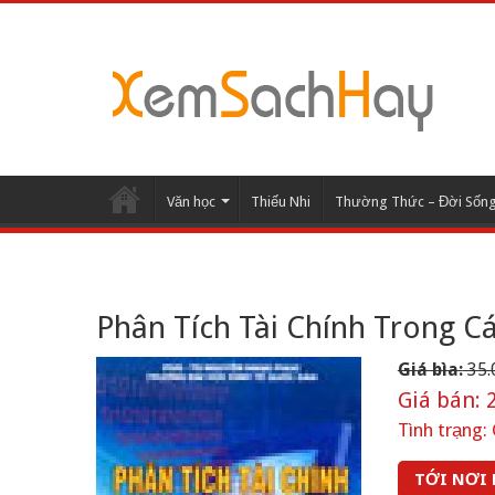
Văn học
Thiếu Nhi
Thường Thức – Đời Sốn
Phân Tích Tài Chính Trong 
Giá bìa:
35.
Giá bán:
2
Tình trạng:
TỚI NƠI