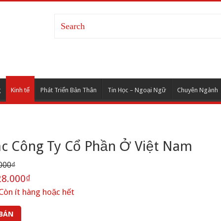
g
Kinh tế
Phát Triển Bản Thân
Tin Học – Ngoại Ngữ
Chuyên Ngành
Các Công Ty Cổ Phần Ở Việt Nam
000₫
8.000₫
Còn ít hàng hoặc hết
 BÁN