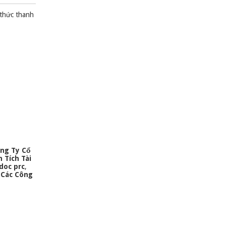
 thức thanh
ông Ty Cổ
 Tích Tài
doc prc
,
 Các Công