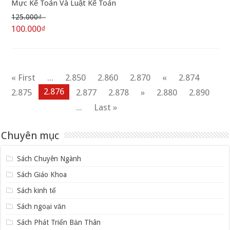
Mực Kế Toán Và Luật Kế Toán
125.000₫
100.000₫
« First
...
2.850
2.860
2.870
«
2.874
2.876
2.875
2.877
2.878
»
2.880
2.890
...
Last »
Chuyên mục
Sách Chuyên Ngành
Sách Giáo Khoa
Sách kinh tế
Sách ngoại văn
Sách Phát Triển Bản Thân