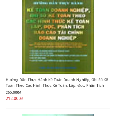
Hướng Dẫn Thực Hành Kế Toán Doanh Nghiệp, Ghi Sổ Kế
Toán Theo Các Hình Thức Kế Toán, Lập, Đọc, Phân Tích
Báo Cáo Tài Chính DN
265.000₫
212.000₫