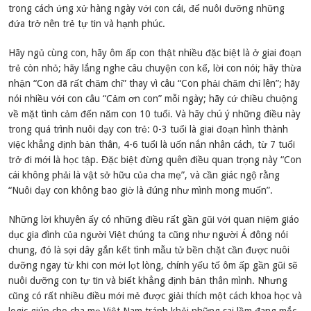
trong cách ứng xử hàng ngày với con cái, để nuôi dưỡng những
đứa trở nên trẻ tự tin và hạnh phúc.
Hãy ngủ cùng con, hãy ôm ấp con thật nhiều đặc biệt là ở giai đoạn
trẻ còn nhỏ; hãy lắng nghe câu chuyện con kể, lời con nói; hãy thừa
nhận “Con đã rất chăm chỉ” thay vì câu “Con phải chăm chỉ lên”; hãy
nói nhiều với con câu “Cảm ơn con” mỗi ngày; hãy cứ chiều chuộng
về mặt tình cảm đến năm con 10 tuổi. Và hãy chú ý những điều này
trong quá trình nuôi dạy con trẻ: 0-3 tuổi là giai đoạn hình thành
việc khẳng định bản thân, 4-6 tuổi là uốn nắn nhân cách, từ 7 tuổi
trở đi mới là học tập. Đặc biệt đừng quên điều quan trọng này “Con
cái không phải là vật sở hữu của cha mẹ”, và cần giác ngộ rằng
“Nuôi dạy con không bao giờ là đúng như mình mong muốn”.
Những lời khuyên ấy có những điều rất gần gũi với quan niệm giáo
dục gia đình của người Việt chúng ta cũng như người Á đông nói
chung, đó là sợi dây gắn kết tình mẫu tử bền chặt cần được nuôi
dưỡng ngay từ khi con mới lọt lòng, chính yếu tố ôm ấp gần gũi sẽ
nuôi dưỡng con tự tin và biết khẳng định bản thân mình. Nhưng
cũng có rất nhiều điều mới mẻ được giải thích một cách khoa học và