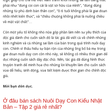
logic giúp cho cha mẹ Việt Nam tránh khỏi những sai lầm đang mắc
phải như “đừng coi con cái là vật sở hữu của mình”, “đừng dùng
những từ phủ định bản thân con”, “0-6 tuổi không phải là giai đoạn
nhồi nhét kiến thức”, và “chiều chuộng không phải là nuông chiều
về mặt vật chất”…
Còn một yếu tố không nhỏ nữa góp phần làm nên sư yêu thích của
độc giả dành cho cuốn sách đó là tác giả đã viết cả về chính những
kinh nghiệm và cả những sai lầm của bản trong quá trình nuôi dạy
con. Chính vì thấu hiểu sự bận rộn của những ông bố bà mẹ trong
giai đoạn nuôi dạy con còn nhỏ này, sẽ không có nhiều thời gian để
đọc những cuốn sách dày đặc chữ. Nên, tác giả đã dùng hình thức
truyện tranh để minh họa cho những lời khuyên làm cho cuốn sách
vừa dễ hiểu, sinh động, vừa tiết kiệm được thời gian cho chính độc
giả.
Mời bạn đón đọc.
Ở đâu bán sách Nuôi Dạy Con Kiểu Nhật
Bản – Tập 2 giá rẻ nhất?