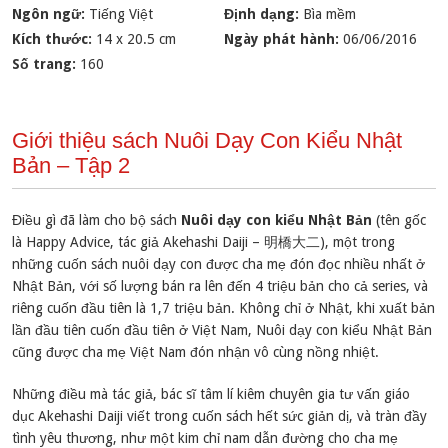
Ngôn ngữ:
Tiếng Việt
Định dạng:
Bìa mềm
Kích thước:
14 x 20.5 cm
Ngày phát hành:
06/06/2016
Số trang:
160
Giới thiệu sách Nuôi Dạy Con Kiểu Nhật
Bản – Tập 2
Điều gì đã làm cho bộ sách
Nuôi dạy con kiểu Nhật Bản
(tên gốc
là Happy Advice, tác giả Akehashi Daiji – 明橋大二), một trong
những cuốn sách nuôi dạy con được cha mẹ đón đọc nhiều nhất ở
Nhật Bản, với số lượng bán ra lên đến 4 triệu bản cho cả series, và
riêng cuốn đầu tiên là 1,7 triệu bản. Không chỉ ở Nhật, khi xuất bản
lần đầu tiên cuốn đầu tiên ở Việt Nam, Nuôi dạy con kiểu Nhật Bản
cũng được cha mẹ Việt Nam đón nhận vô cùng nồng nhiệt.
Những điều mà tác giả, bác sĩ tâm lí kiêm chuyên gia tư vấn giáo
dục Akehashi Daiji viết trong cuốn sách hết sức giản dị, và tràn đầy
tình yêu thương, như một kim chỉ nam dẫn đường cho cha mẹ