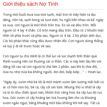
Giới thiệu sách Nợ Tình
Trong một buổi mưa vừa mới tạnh, mặt trời rẽ mây hiện ra dịu
dàng, nõn nà, sạch bong và tươi mát, họ ngồi bên nhau và kể: ngày
xa xưa, con người là một khối tròn trịa. Eo và vai đều tròn. Mỗi
người có 4 tay 4 chân. Cổ tròn mang đầu tròn. Đầu có 2 khuôn mặt
nhìn về phía trước và phía sau. Người có 4 tai, 2 bộ phận sinh dục.
Các bộ phận khác cũng đều được nhân đôi. Con người đứng thẳng
và tuỳ ý đi về trước hoặc về sau.
Con người tự cho mình là có thế lực và sức mạnh tinh thần quá
thịnh vượng nên coi thường các vị thần. Các vị này bèn tâu lên với
đấng tối cao và con người bị chẻ làm 2 phần. sau khi bị chia đôi,
nửa nọ nhớ nửa kia không nguôi, đời đời, kiếp kiếp…" – Hoan lạc.
"Ngày ấy, vườn nhà bà tôi là một mảnh vườn làm sướng mắt bất cứ
ai: có hòn non bộ, bể cá, cây cối um tùm. Nhưng thú vị nhất là cây
vả lá to như chiếc quạt nan, khóm trúc vàng hoe, ba cây lựu đỏ rực
hoa. Góc vườn có cây hoàng lan toả hương làm cho cả khoảng
vườn ngào ngạt, bâng khuâng một bầu không khí mê say. Tất cả