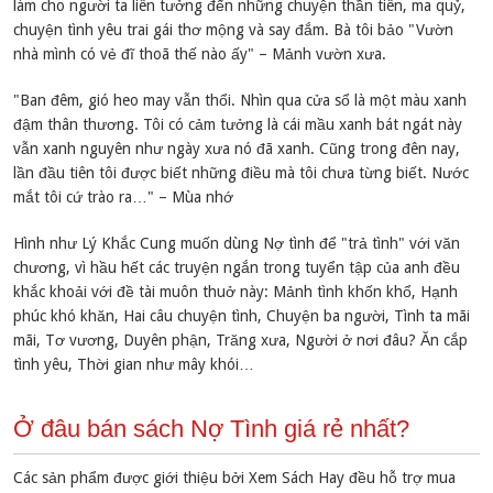
làm cho người ta liên tưởng đến những chuyện thần tiên, ma quỷ,
chuyện tình yêu trai gái thơ mộng và say đắm. Bà tôi bảo "Vườn
nhà mình có vẻ đĩ thoã thế nào ấy" – Mảnh vườn xưa.
"Ban đêm, gió heo may vẫn thổi. Nhìn qua cửa sổ là một màu xanh
đậm thân thương. Tôi có cảm tưởng là cái mầu xanh bát ngát này
vẫn xanh nguyên như ngày xưa nó đã xanh. Cũng trong đên nay,
lần đầu tiên tôi được biết những điều mà tôi chưa từng biết. Nước
mắt tôi cứ trào ra…" – Mùa nhớ
Hình như Lý Khắc Cung muốn dùng Nợ tình để "trả tình" với văn
chương, vì hầu hết các truyện ngắn trong tuyển tập của anh đều
khắc khoải với đề tài muôn thuở này: Mảnh tình khốn khổ, Hạnh
phúc khó khăn, Hai câu chuyện tình, Chuyện ba người, Tình ta mãi
mãi, Tơ vương, Duyên phận, Trăng xưa, Người ở nơi đâu? Ăn cắp
tình yêu, Thời gian như mây khói…
Ở đâu bán sách Nợ Tình giá rẻ nhất?
Các sản phẩm được giới thiệu bởi Xem Sách Hay đều hỗ trợ mua