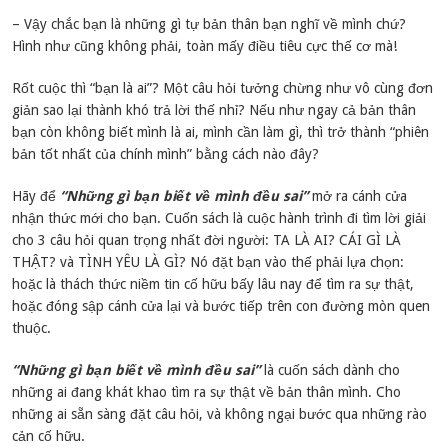
– Vậy chắc bạn là những gì tự bản thân bạn nghĩ về mình chứ?
Hình như cũng không phải, toàn mấy điều tiêu cực thế cơ mà!
Rốt cuộc thì “bạn là ai”? Một câu hỏi tưởng chừng như vô cùng đơn
giản sao lại thành khó trả lời thế nhỉ? Nếu như ngay cả bản thân
bạn còn không biết mình là ai, mình cần làm gì, thì trở thành “phiên
bản tốt nhất của chính mình” bằng cách nào đây?
Hãy để
“Những gì bạn biết về mình đều sai”
mở ra cánh cửa
nhận thức mới cho bạn. Cuốn sách là cuộc hành trình đi tìm lời giải
cho 3 câu hỏi quan trọng nhất đời người: TA LÀ AI? CÁI GÌ LÀ
THẬT? và TÌNH YÊU LÀ GÌ? Nó đặt bạn vào thế phải lựa chọn:
hoặc là thách thức niềm tin cố hữu bấy lâu nay để tìm ra sự thật,
hoặc đóng sập cánh cửa lại và bước tiếp trên con đường mòn quen
thuộc.
“Những gì bạn biết về mình đều sai”
là cuốn sách dành cho
những ai đang khát khao tìm ra sự thật về bản thân mình. Cho
những ai sẵn sàng đặt câu hỏi, và không ngại bước qua những rào
cản cố hữu.