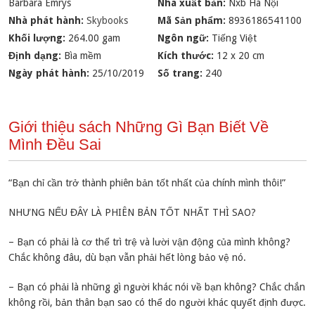
Barbara Emrys
Nhà xuất bản:
Nxb Hà Nội
Nhà phát hành:
Skybooks
Mã Sản phẩm:
8936186541100
Khối lượng:
264.00 gam
Ngôn ngữ:
Tiếng Việt
Định dạng:
Bìa mềm
Kích thước:
12 x 20 cm
Ngày phát hành:
25/10/2019
Số trang:
240
Giới thiệu sách Những Gì Bạn Biết Về
Mình Đều Sai
“Bạn chỉ cần trở thành phiên bản tốt nhất của chính mình thôi!”
NHƯNG NẾU ĐÂY LÀ PHIÊN BẢN TỐT NHẤT THÌ SAO?
– Bạn có phải là cơ thể trì trệ và lười vận động của mình không?
Chắc không đâu, dù bạn vẫn phải hết lòng bảo vệ nó.
– Bạn có phải là những gì người khác nói về bạn không? Chắc chắn
không rồi, bản thân bạn sao có thể do người khác quyết định được.