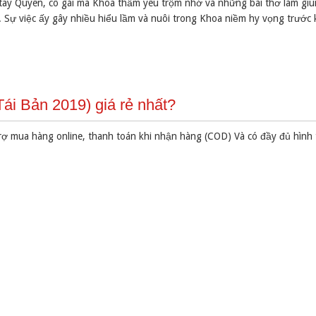
tay Quyên, cô gái mà Khoa thầm yêu trộm nhớ và những bài thơ làm gi
. Sự việc ấy gây nhiều hiểu lầm và nuôi trong Khoa niềm hy vọng trước 
i Bản 2019) giá rẻ nhất?
rợ mua hàng online, thanh toán khi nhận hàng (COD) Và có đầy đủ hình