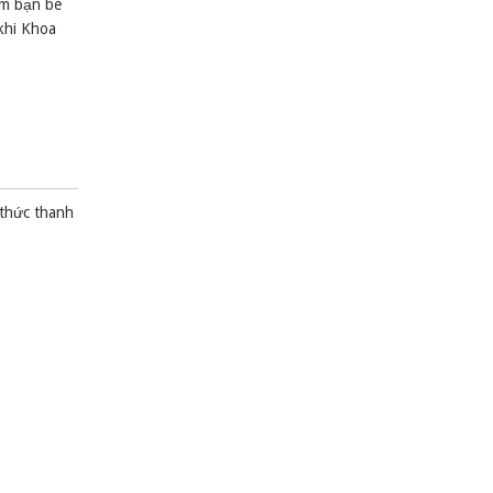
ùm bạn bè
khi Khoa
 thức thanh