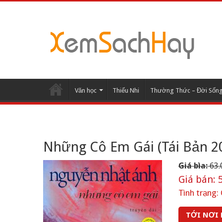
Văn học
Thiếu Nhi
Thường Thức – Đời Sốn
Những Cô Em Gái (Tái Bản 2
Giá bìa:
63.
Giá bán:
5
Tình trạng:
TỚI NƠI