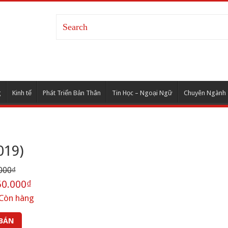
g
Kinh tế
Phát Triển Bản Thân
Tin Học – Ngoại Ngữ
Chuyên Ngành
019)
000₫
0.000₫
Còn hàng
 BÁN