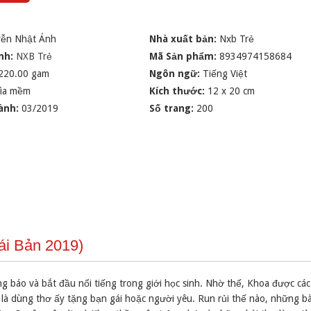
ễn Nhật Ánh
Nhà xuất bản:
Nxb Trẻ
nh:
NXB Trẻ
Mã Sản phẩm:
8934974158684
220.00 gam
Ngôn ngữ:
Tiếng Việt
ìa mềm
Kích thước:
12 x 20 cm
ành:
03/2019
Số trang:
200
ái Bản 2019)
 báo và bắt đầu nổi tiếng trong giới học sinh. Nhờ thế, Khoa được các 
 là dùng thơ ấy tặng bạn gái hoặc người yêu. Run rủi thế nào, những bà