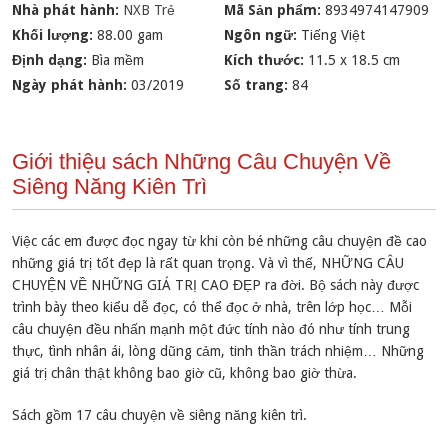
Nhà phát hành:
NXB Trẻ
Mã Sản phẩm:
8934974147909
Khối lượng:
88.00 gam
Ngôn ngữ:
Tiếng Việt
Định dạng:
Bìa mềm
Kích thước:
11.5 x 18.5 cm
Ngày phát hành:
03/2019
Số trang:
84
Giới thiệu sách Những Câu Chuyện Về
Siêng Năng Kiên Trì
Việc các em được đọc ngay từ khi còn bé những câu chuyện đề cao
những giá trị tốt đẹp là rất quan trọng. Và vì thế, NHỮNG CÂU
CHUYỆN VỀ NHỮNG GIÁ TRỊ CAO ĐẸP ra đời. Bộ sách này được
trình bày theo kiểu dễ đọc, có thể đọc ở nhà, trên lớp học… Mỗi
câu chuyện đều nhấn mạnh một đức tính nào đó như tính trung
thực, tình nhân ái, lòng dũng cảm, tinh thần trách nhiệm… Những
giá trị chân thật không bao giờ cũ, không bao giờ thừa.
Sách gồm 17 câu chuyện về siêng năng kiên trì.