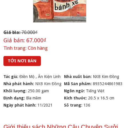
Giá bìa:
70.000₫
Giá bán:
67.000₫
Tình trạng:
Còn hàng
TỚI NƠI BÁN
Tác giả:
Điền Mộ
,
Ân Kiện Linh
Nhà xuất bản:
NXB Kim Đồng
Nhà phát hành:
NXB Kim Đồng
Mã Sản phẩm:
8935244861983
Khối lượng:
250.00 gam
Ngôn ngữ:
Tiếng Việt
Định dạng:
Bìa mềm
Kích thước:
20.5 x 16.5 cm
Ngày phát hành:
11/2021
Số trang:
136
Giới thiệu sách Những Câu Chuyện Sưởi