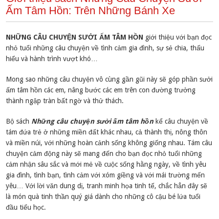
Ấm Tâm Hồn: Trên Những Bánh Xe
N
HỮNG CÂU CHUYỆN SƯỞI ẤM TÂM HỒN
giới thiệu với bạn đọc
nhỏ tuổi những câu chuyện về tình cảm gia đình, sự sẻ chia, thấu
hiểu và hành trình vượt khó…
Mong sao những câu chuyện vô cùng gần gũi này sẽ góp phần sưởi
ấm tâm hồn các em, nâng bước các em trên con đường trưởng
thành ngập tràn bất ngờ và thử thách.
Bộ sách
Những câu chuyện sưởi ấm tâm hồn
kể câu chuyện về
tám đứa trẻ ở những miền đất khác nhau, cả thành thị, nông thôn
và miền núi, với những hoàn cảnh sống không giống nhau. Tám câu
chuyện cảm động này sẽ mang đến cho bạn đọc nhỏ tuổi những
cảm nhận sâu sắc và mới mẻ về cuộc sống hằng ngày, về tình yêu
gia đình, tình bạn, tình cảm với xóm giềng và với mái trường mến
yêu… Với lời văn dung dị, tranh minh họa tinh tế, chắc hẳn đây sẽ
là món quà tinh thần quý giá dành cho những cô cậu bé lứa tuổi
đầu tiểu học.