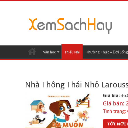
Văn học
Thiếu Nhi
Thường Thức – Đời Sống
Nhà Thông Thái Nhỏ Larous
Giá bìa:
36.
Giá bán:
2
Tình trạng:
TỚI NƠI