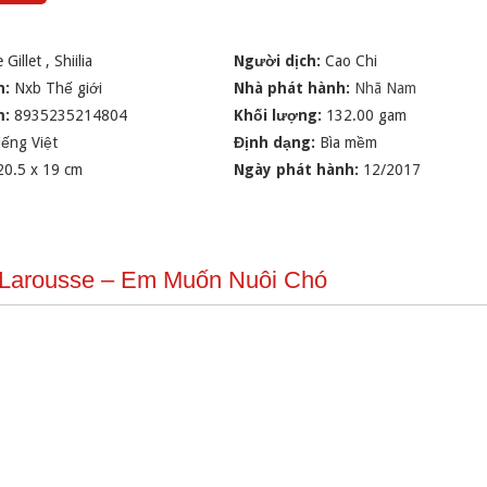
e Gillet
,
Shiilia
Người dịch:
Cao Chi
n:
Nxb Thế giới
Nhà phát hành:
Nhã Nam
m:
8935235214804
Khối lượng:
132.00 gam
iếng Việt
Định dạng:
Bìa mềm
20.5 x 19 cm
Ngày phát hành:
12/2017
ỏ Larousse – Em Muốn Nuôi Chó