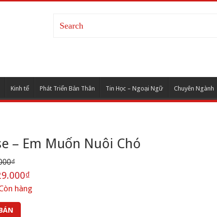
Kinh tế
Phát Triển Bản Thân
Tin Học – Ngoại Ngữ
Chuyên Ngành
se – Em Muốn Nuôi Chó
000₫
9.000₫
Còn hàng
 BÁN