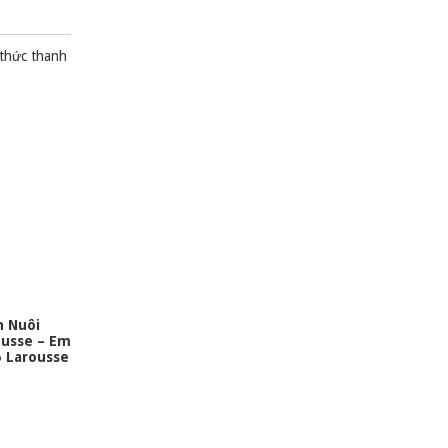
 thức thanh
n Nuôi
ousse – Em
 Larousse