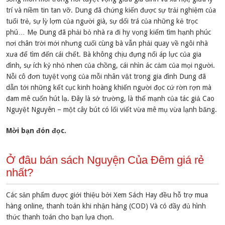
trí và niềm tin tan vỡ. Dung đã chứng kiến được sự trải nghiệm của
tuổi trẻ, sự lỳ lợm của người già, sự dối trá của những kẻ trọc
phú… Mẹ Dung đã phải bỏ nhà ra đi hy vọng kiếm tìm hạnh phúc
nơi chân trời mới nhưng cuối cùng bà vẫn phải quay về ngôi nhà
xưa để tìm đến cái chết. Bà không chịu đựng nổi áp lực của gia
đình, sự ích kỷ nhỏ nhen của chồng, cái nhìn ác cảm của mọi người.
Nỗi cô đơn tuyệt vọng của mỗi nhân vật trong gia đình Dung đã
dẫn tới những kết cục kinh hoàng khiến người đọc cứ rờn rợn mà
đam mê cuốn hút lạ. Đây là sở trường, là thế mạnh của tác giả Cao
Nguyệt Nguyên – một cây bút có lối viết vừa mê mụ vừa lạnh băng.
Mời bạn đón đọc.
Ở đâu bán sách Nguyện Của Đêm giá rẻ
nhất?
Các sản phẩm được giới thiệu bởi Xem Sách Hay đều hỗ trợ mua
hàng online, thanh toán khi nhận hàng (COD) Và có đầy đủ hình
thức thanh toán cho bạn lựa chọn.