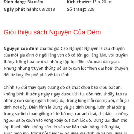
Định dạng:
Bìa mềm
Kích thước:
13 x 20 cm
Ngày phát hành:
08/2018
Số trang:
228
Giới thiệu sách Nguyện Của Đêm
Nguyện của đêm
của tác giả Cao Nguyệt Nguyên là câu chuyện
của một gia đình ở ngôi làng ven đô có tên gọi làng Mai, với truyền
thống trồng hoa tươi và những tập tục đậm sắc màu dân gian.
Nhưng những truyền thống đó đã bị cơn lốc “hiện đại hoá” chuyển
đổi từ làng lên phố phá vỡ tan tành.
Chính sự đổi thay quay cuồng đó đã chất chứa bao điều bất an,
không bình thường ngày ngày được tích tụ, dồn nén, ứ đầy tạo ra
những cơn sóng ngầm hoang dại trong lòng mỗi con người, mỗi gia
đình nơi đây. Điển hình là Dung và gia đình Dung, luôn phải sống
trong sự tính toán giằng xé từ bố mẹ, các anh trai, chị dâu – những
người đã bị cuốn vào vòng xoáy của cơn lốc đó. Dung đại diện cho
lớp thanh niên không còn tin vào sự tiến thân bằng chữ nghĩa,
sống mòn mỏi trong nỗi tuyệt vọng giữa gia đình và xã hội, giữa lý