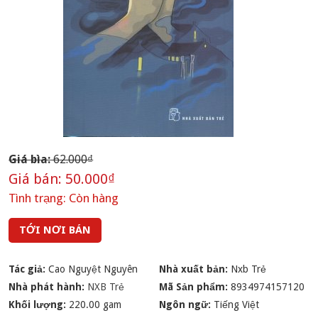
Giá bìa:
62.000₫
Giá bán:
50.000₫
Tình trạng:
Còn hàng
TỚI NƠI BÁN
Tác giả:
Cao Nguyệt Nguyên
Nhà xuất bản:
Nxb Trẻ
Nhà phát hành:
NXB Trẻ
Mã Sản phẩm:
8934974157120
Khối lượng:
220.00 gam
Ngôn ngữ:
Tiếng Việt