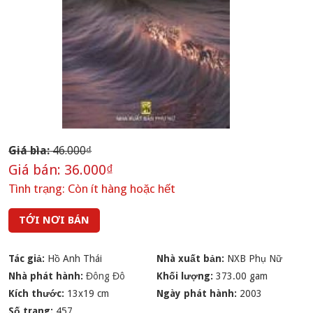
Giá bìa:
46.000₫
Giá bán:
36.000₫
Tình trạng:
Còn ít hàng hoặc hết
TỚI NƠI BÁN
Tác giả:
Hồ Anh Thái
Nhà xuất bản:
NXB Phụ Nữ
Nhà phát hành:
Đông Đô
Khối lượng:
373.00 gam
Kích thước:
13x19 cm
Ngày phát hành:
2003
Số trang:
457