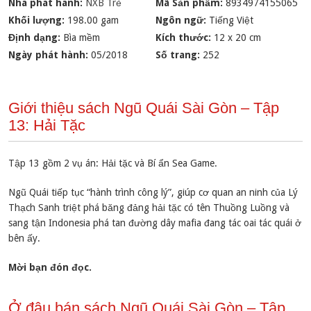
Nhà phát hành:
NXB Trẻ
Mã Sản phẩm:
8934974155065
Khối lượng:
198.00 gam
Ngôn ngữ:
Tiếng Việt
Định dạng:
Bìa mềm
Kích thước:
12 x 20 cm
Ngày phát hành:
05/2018
Số trang:
252
Giới thiệu sách Ngũ Quái Sài Gòn – Tập
13: Hải Tặc
Tập 13 gồm 2 vụ án: Hải tặc và Bí ẩn Sea Game.
Ngũ Quái tiếp tục “hành trình công lý”, giúp cơ quan an ninh của Lý
Thạch Sanh triệt phá băng đảng hải tặc có tên Thuồng Luồng và
sang tận Indonesia phá tan đường dây mafia đang tác oai tác quái ở
bên ấy.
Mời bạn đón đọc.
Ở đâu bán sách Ngũ Quái Sài Gòn – Tập