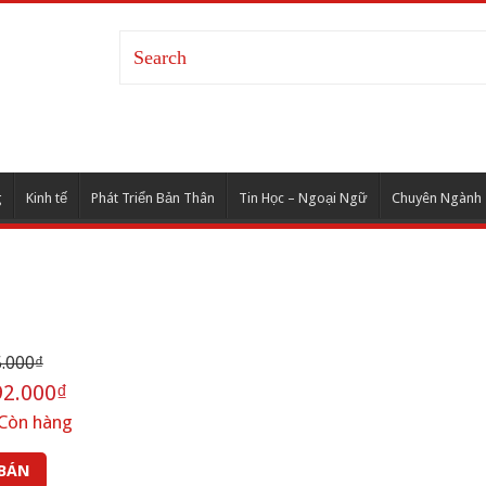
g
Kinh tế
Phát Triển Bản Thân
Tin Học – Ngoại Ngữ
Chuyên Ngành
.000₫
2.000₫
Còn hàng
 BÁN