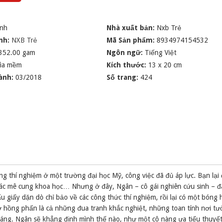
inh
Nhà xuất bản:
Nxb Trẻ
nh:
NXB Trẻ
Mã Sản phẩm:
8934974154532
352.00 gam
Ngôn ngữ:
Tiếng Việt
ìa mềm
Kích thước:
13 x 20 cm
ành:
03/2018
Số trang:
424
òng thí nghiệm ở một trường đại học Mỹ, công việc đã đủ áp lực. Bạn lại 
 các mê cung khoa học… Nhưng ở đây, Ngân – cô gái nghiên cứu sinh – đ
u giấy dặn dò chỉ bảo về các công thức thí nghiệm, rồi lại có một bóng 
ơ hồng phấn là cả những đua tranh khắc nghiệt, những toan tính nơi tư
sáng. Ngân sẽ khẳng định mình thế nào, như một cô nàng ưa tiểu thuyết