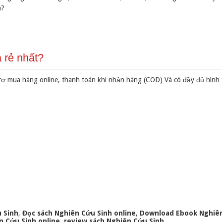
n?
 rẻ nhất?
rợ mua hàng online, thanh toán khi nhận hàng (COD) Và có đầy đủ hình
 Sinh
,
Đọc sách Nghiên Cứu Sinh online
,
Download Ebook Nghiên
 Cứu Sinh online
,
review sách Nghiên Cứu Sinh