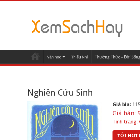
Văn học
Thiếu Nhi
Thường Thức – Đời Sốn
Nghiên Cứu Sinh
Giá bìa:
115
Giá bán:
9
Tình trạng:
TỚI NƠI