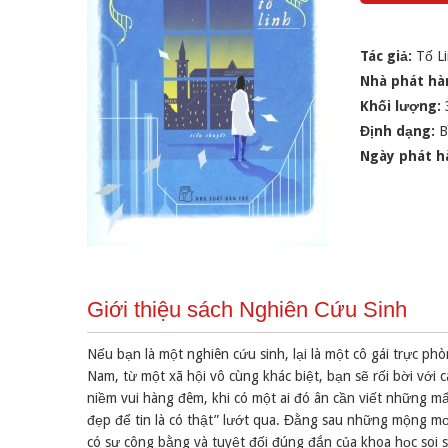
Tác giả:
Tố L
Nhà phát hà
Khối lượng:
Định dạng:
B
Ngày phát h
Giới thiệu sách Nghiên Cứu Sinh
Nếu bạn là một nghiên cứu sinh, lại là một cô gái trực ph
Nam, từ một xã hội vô cùng khác biệt, bạn sẽ rối bời với
niềm vui hàng đêm, khi có một ai đó ân cần viết những mẩ
đẹp để tin là có thật” lướt qua. Đằng sau những mộng m
có sự công bằng và tuyệt đối đúng đắn của khoa học soi 