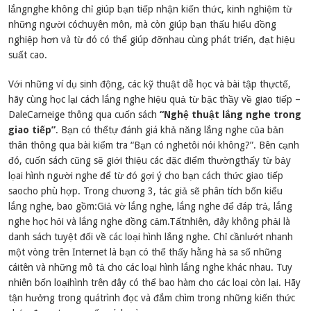
lắngnghe không chỉ giúp bạn tiếp nhận kiến thức, kinh nghiệm từ
những người cóchuyên môn, mà còn giúp bạn thấu hiểu đồng
nghiệp hơn và từ đó có thể giúp đỡnhau cùng phát triển, đạt hiệu
suất cao.
Với những ví dụ sinh động, các kỹ thuật dễ học và bài tập thựctế,
hãy cùng học lại cách lắng nghe hiệu quả từ bậc thầy về giao tiếp –
DaleCarneige thông qua cuốn sách
“Nghệ thuật lắng nghe trong
giao tiếp”
. Bạn có thểtự đánh giá khả năng lắng nghe của bản
thân thông qua bài kiểm tra “Bạn có nghetôi nói không?”. Bên cạnh
đó, cuốn sách cũng sẽ giới thiệu các đặc điểm thườngthấy từ bảy
lọai hình người nghe để từ đó gợi ý cho bạn cách thức giao tiếp
saocho phù hợp. Trong chương 3, tác giả sẽ phân tích bốn kiểu
lắng nghe, bao gồm:Giả vờ lắng nghe, lắng nghe để đáp trả, lắng
nghe học hỏi và lắng nghe đồng cảm.Tấtnhiên, đây không phải là
danh sách tuyệt đối về các loại hình lắng nghe. Chỉ cầnlướt nhanh
một vòng trên Internet là bạn có thể thấy hằng hà sa số những
cáitên và những mô tả cho các loại hình lắng nghe khác nhau. Tuy
nhiên bốn loạihình trên đây có thể bao hàm cho các loại còn lại. Hãy
tận hưởng trong quátrình đọc và đắm chìm trong những kiến thức