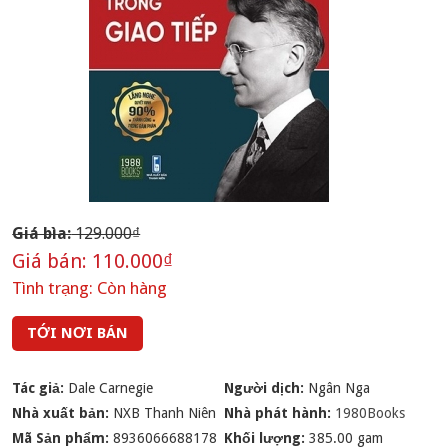
Giá bìa:
129.000₫
Giá bán:
110.000₫
Tình trạng:
Còn hàng
TỚI NƠI BÁN
Tác giả:
Dale Carnegie
Người dịch:
Ngân Nga
Nhà xuất bản:
NXB Thanh Niên
Nhà phát hành:
1980Books
Mã Sản phẩm:
8936066688178
Khối lượng:
385.00 gam