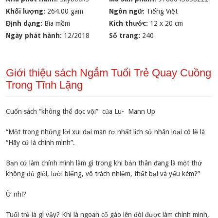
Khối lượng:
264.00 gam
Ngôn ngữ:
Tiếng Việt
Định dạng:
Bìa mềm
Kích thước:
12 x 20 cm
Ngày phát hành:
12/2018
Số trang:
240
Giới thiệu sách Ngắm Tuổi Trẻ Quay Cuồng
Trong Tĩnh Lặng
Cuốn sách “không thể đọc vội” của Lu- Mann Up
“Một trong những lời xui dại man rợ nhất lịch sử nhân loại có lẽ là
“Hãy cứ là chính mình”.
Bạn cứ làm chính mình làm gì trong khi bản thân đang là một thứ
không đủ giỏi, lười biếng, vô trách nhiệm, thất bại và yếu kém?”
Ừ nhỉ?
Tuổi trẻ là gì vậy? Khi là ngoan cố gào lên đòi được làm chính mình,