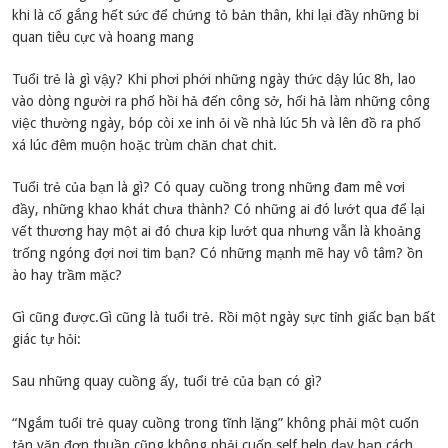
khi là cố gắng hết sức để chứng tỏ bản thân, khi lại đầy những bi
quan tiêu cực và hoang mang
Tuổi trẻ là gì vậy? Khi phơi phới những ngày thức dậy lúc 8h, lao
vào dòng người ra phố hồi hả đến công sở, hối hả làm những công
việc thường ngày, bóp còi xe inh ỏi về nhà lúc 5h và lên đồ ra phố
xá lúc đêm muộn hoặc trùm chăn chat chit.
Tuổi trẻ của bạn là gì? Có quay cuồng trong những đam mê vơi
đầy, những khao khát chưa thành? Có những ai đó lướt qua để lại
vết thương hay một ai đó chưa kịp lướt qua nhưng vẫn là khoảng
trống ngóng đợi nơi tim bạn? Có những mạnh mẽ hay vô tâm? ồn
ào hay trầm mặc?
Gì cũng được.Gì cũng là tuổi trẻ. Rồi một ngày sực tỉnh giấc bạn bất
giác tự hỏi:
Sau những quay cuồng ấy, tuổi trẻ của bạn có gì?
“Ngắm tuổi trẻ quay cuồng trong tĩnh lặng” không phải một cuốn
tản văn đơn thuần cũng không phải cuốn self help dạy bạn cách