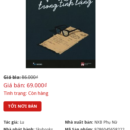
Giá bìa:
86.000₫
Giá bán:
69.000₫
Tình trạng:
Còn hàng
TỚI NƠI BÁN
Tác giả:
Lu
Nhà xuất bản:
NXB Phụ Nữ
Nhà phát hành:
Skybooks
Mã Sản phẩm:
9786045658222