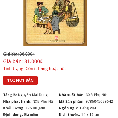
Giá bìa:
38.000₫
Giá bán:
31.000₫
Tình trạng:
Còn ít hàng hoặc hết
TỚI NƠI BÁN
Tác giả:
Nguyễn Mai Dung
Nhà xuất bản:
NXB Phụ Nữ
Nhà phát hành:
NXB Phụ Nữ
Mã Sản phẩm:
9786045629642
Khối lượng:
176.00 gam
Ngôn ngữ:
Tiếng Việt
Định dạng:
Bìa mềm
Kích thước:
14 x 19 cm