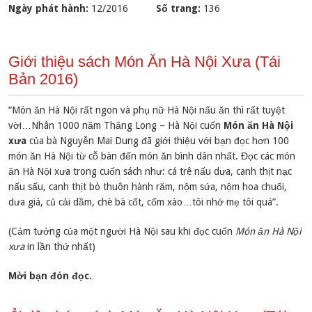
Ngày phát hành:
12/2016
Số trang:
136
Giới thiệu sách Món Ăn Hà Nội Xưa (Tái
Bản 2016)
“Món ăn Hà Nội rất ngon và phụ nữ Hà Nội nấu ăn thì rất tuyệt
vời…Nhân 1000 năm Thăng Long – Hà Nội cuốn
Món ăn Hà Nội
xưa
của bà Nguyễn Mai Dung đã giới thiệu với bạn đọc hơn 100
món ăn Hà Nội từ cỗ bàn đến món ăn bình dân nhất. Đọc các món
ăn Hà Nội xưa trong cuốn sách như: cá trê nấu dưa, canh thịt nạc
nấu sấu, canh thịt bò thuôn hành răm, nộm sứa, nộm hoa chuối,
dưa giá, củ cải dầm, chè bà cốt, cốm xào…tôi nhớ mẹ tôi quá”.
(Cảm tưởng của một người Hà Nội sau khi đọc cuốn
Món ăn Hà Nội
xưa
in lần thứ nhất)
Mời bạn đón đọc.