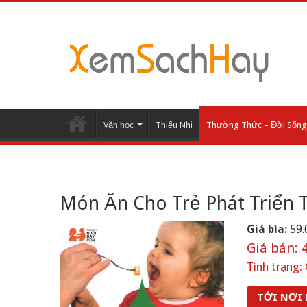
Văn học
Thiếu Nhi
Thường Thức – Đời Sống
Món Ăn Cho Trẻ Phát Triển T
Giá bìa:
59.
Giá bán:
4
Tình trạng:
TỚI NƠI