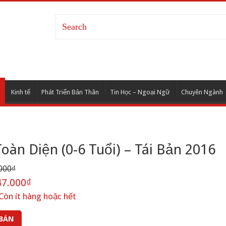
Kinh tế
Phát Triển Bản Thân
Tin Học – Ngoại Ngữ
Chuyên Ngành
oàn Diện (0-6 Tuổi) – Tái Bản 2016
000₫
7.000₫
Còn ít hàng hoặc hết
 BÁN