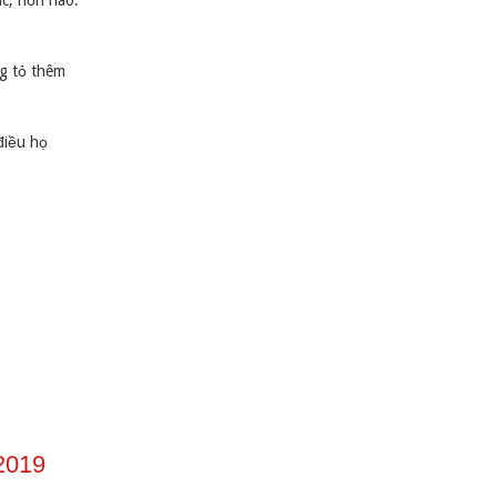
ác, hỗn hào.
ng tỏ thêm
điều họ
2019