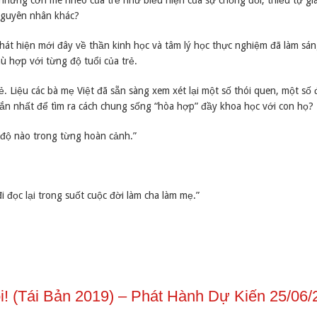
những cơn mè nheo của trẻ như biểu hiện của sự chống đối, thiếu tự gi
 nguyên nhân khác?
 phát hiện mới đây về thần kinh học và tâm lý học thực nghiệm đã làm sá
ù hợp với từng độ tuổi của trẻ.
ẻ. Liệu các bà mẹ Việt đã sẵn sàng xem xét lại một số thói quen, một số 
ắn nhất để tìm ra cách chung sống “hòa hợp” đầy khoa học với con họ?
 độ nào trong từng hoàn cảnh.”
i đọc lại trong suốt cuộc đời làm cha làm mẹ.”
! (Tái Bản 2019) – Phát Hành Dự Kiến 25/06/