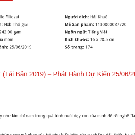
le Filliozat
Người dịch:
Hải Khuê
n:
Nxb Thế giới
Mã Sản phẩm:
1130000087720
242.00 gam
Ngôn ngữ:
Tiếng Việt
ìa mềm
Kích thước:
16 x 20.5 cm
ành:
25/06/2019
Số trang:
174
! (Tái Bản 2019) – Phát Hành Dự Kiến 25/06/
y như kim chỉ nam trong quá trình nuôi dạy con của mình để rồi nghề “