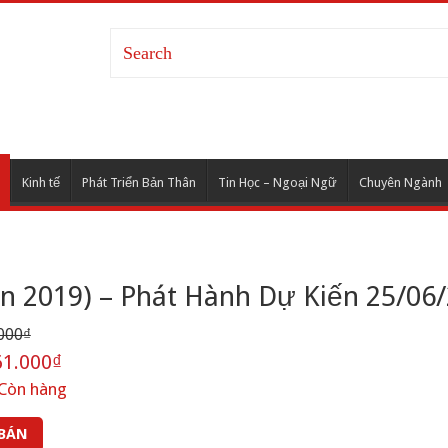
Kinh tế
Phát Triển Bản Thân
Tin Học – Ngoại Ngữ
Chuyên Ngành
n 2019) – Phát Hành Dự Kiến 25/06
000₫
1.000₫
Còn hàng
 BÁN