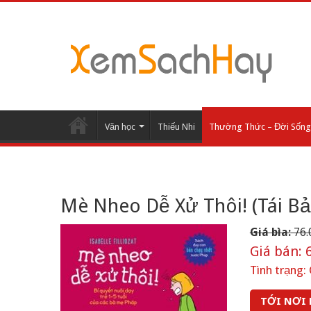
Văn học
Thiếu Nhi
Thường Thức – Đời Sống
Mè Nheo Dễ Xử Thôi! (Tái Bả
Giá bìa:
76.
Giá bán:
6
Tình trạng:
TỚI NƠI