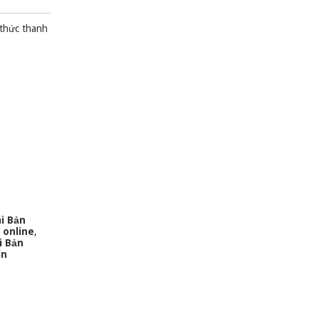
 thức thanh
i Bản
 online
,
i Bản
ến