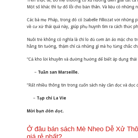
Trên thực tế, bố mẹ thường có xu hướng diễn giải tất cả 
Một số khác thì tự đổ lỗi cho bản thân. Và liệu có những
Các bà mẹ Pháp, trong đó có Isabelle Filliozat với những
về cư xử thái quá này, giúp phụ huynh tìm ra cách thức ph
Nuôi trẻ không có nghĩa là chỉ lo đủ cơm ăn áo mặc cho tr
hằng tin tưởng, thậm chí cả những gì mà họ từng chắc ch
“Cả kho lời khuyên và đường hướng để biết áp dụng thái
–
Tuần san Marseille.
“Rất nhiều thông tin trong cuốn sách này cần đọc và đọc đ
–
Tạp chí La Vie
Mời bạn đón đọc.
Ở đâu bán sách Mè Nheo Dễ Xử Thôi
giá rẻ nhất?