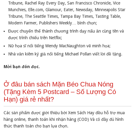
Tribune, Rachel Ray Every Day, San Francisco Chronicle, Vice
Munchies, Elle.com, Glamour, Eater, Newsday, Minneapolis Star
Tribune, The Seattle Times, Tampa Bay Times, Tasting Table,
Modern Farmer, Publishers Weekly… bình chọn;
Được chuyển thể thành chương trình dạy nấu ăn cùng tên và
được trình chiếu trên Netflix;
Nữ họa sĩ nổi tiếng Wendy MacNaughton vẽ minh họa;
Nhà văn kiêm ký giả nổi tiếng Michael Pollan viết lời đề tặng.
Mời bạn đón đọc.
Ở đâu bán sách Mặn Béo Chua Nóng
(Tặng Kèm 5 Postcard – Số Lượng Có
Hạn) giá rẻ nhất?
Các sản phẩm được giới thiệu bởi Xem Sách Hay đều hỗ trợ mua
hàng online, thanh toán khi nhận hàng (COD) Và có đầy đủ hình
thức thanh toán cho bạn lựa chọn.