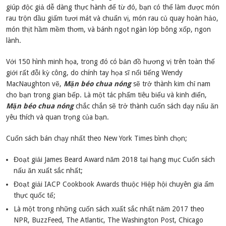
giúp độc giả dễ dàng thực hành để từ đó, bạn có thể làm được món
rau trộn dầu giấm tươi mát và chuẩn vị, món rau củ quay hoàn hảo,
món thịt hầm mềm thơm, và bánh ngọt ngàn lớp bông xốp, ngon
lành.
Với 150 hình minh họa, trong đó có bản đồ hương vị trên toàn thế
giới rất đỗi kỳ công, do chính tay họa sĩ nổi tiếng Wendy
MacNaughton vẽ,
Mặn béo chua nóng
sẽ trở thành kim chỉ nam
cho bạn trong gian bếp. Là một tác phẩm tiêu biểu và kinh điển,
Mặn béo chua nóng
chắc chắn sẽ trở thành cuốn sách dạy nấu ăn
yêu thích và quan trọng của bạn.
Cuốn sách bán chạy nhất theo New York Times bình chọn;
Đoạt giải James Beard Award năm 2018 tại hạng mục Cuốn sách
nấu ăn xuất sắc nhất;
Đoạt giải IACP Cookbook Awards thuộc Hiệp hội chuyên gia ẩm
thực quốc tế;
Là một trong những cuốn sách xuất sắc nhất năm 2017 theo
NPR, BuzzFeed, The Atlantic, The Washington Post, Chicago