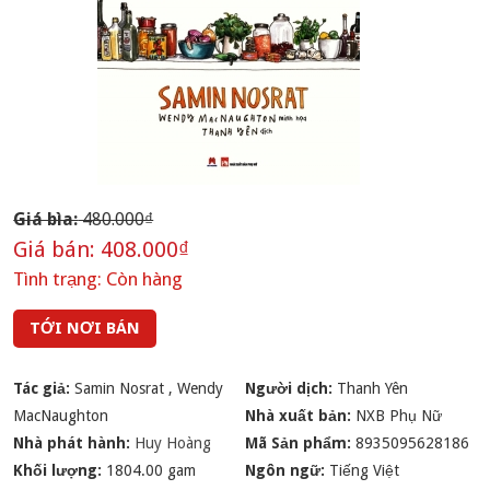
Giá bìa:
480.000₫
Giá bán:
408.000₫
Tình trạng:
Còn hàng
TỚI NƠI BÁN
Tác giả:
Samin Nosrat
,
Wendy
Người dịch:
Thanh Yên
MacNaughton
Nhà xuất bản:
NXB Phụ Nữ
Nhà phát hành:
Huy Hoàng
Mã Sản phẩm:
8935095628186
Khối lượng:
1804.00 gam
Ngôn ngữ:
Tiếng Việt