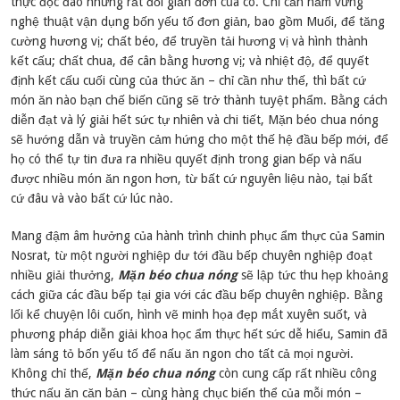
thực độc đáo nhưng rất đỗi giản đơn của cô. Chỉ cần nắm vững
nghệ thuật vận dụng bốn yếu tố đơn giản, bao gồm Muối, để tăng
cường hương vị; chất béo, để truyền tải hương vị và hình thành
kết cấu; chất chua, để cân bằng hương vị; và nhiệt độ, để quyết
định kết cấu cuối cùng của thức ăn – chỉ cần như thế, thì bất cứ
món ăn nào bạn chế biến cũng sẽ trở thành tuyệt phẩm. Bằng cách
diễn đạt và lý giải hết sức tự nhiên và chi tiết, Mặn béo chua nóng
sẽ hướng dẫn và truyền cảm hứng cho một thế hệ đầu bếp mới, để
họ có thể tự tin đưa ra nhiều quyết định trong gian bếp và nấu
được nhiều món ăn ngon hơn, từ bất cứ nguyên liệu nào, tại bất
cứ đâu và vào bất cứ lúc nào.
Mang đậm âm hưởng của hành trình chinh phục ẩm thực của Samin
Nosrat, từ một người nghiệp dư tới đầu bếp chuyên nghiệp đoạt
nhiều giải thưởng,
Mặn béo chua nóng
sẽ lập tức thu hẹp khoảng
cách giữa các đầu bếp tại gia với các đầu bếp chuyên nghiệp. Bằng
lối kể chuyện lôi cuốn, hình vẽ minh họa đẹp mắt xuyên suốt, và
phương pháp diễn giải khoa học ẩm thực hết sức dễ hiểu, Samin đã
làm sáng tỏ bốn yếu tố để nấu ăn ngon cho tất cả mọi người.
Không chỉ thế,
Mặn béo chua nóng
còn cung cấp rất nhiều công
thức nấu ăn căn bản – cùng hàng chục biến thể của mỗi món –