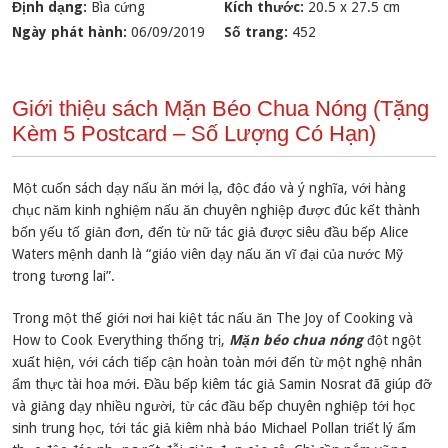
Định dạng:
Bìa cứng
Kích thước:
20.5 x 27.5 cm
Ngày phát hành:
06/09/2019
Số trang:
452
Giới thiệu sách Mặn Béo Chua Nóng (Tặng
Kèm 5 Postcard – Số Lượng Có Hạn)
Một cuốn sách dạy nấu ăn mới lạ, độc đáo và ý nghĩa, với hàng
chục năm kinh nghiệm nấu ăn chuyên nghiệp được đúc kết thành
bốn yếu tố giản đơn, đến từ nữ tác giả được siêu đầu bếp Alice
Waters mệnh danh là “giáo viên dạy nấu ăn vĩ đại của nước Mỹ
trong tương lai”.
Trong một thế giới nơi hai kiệt tác nấu ăn The Joy of Cooking và
How to Cook Everything thống trị,
Mặn béo chua nóng
đột ngột
xuất hiện, với cách tiếp cận hoàn toàn mới đến từ một nghệ nhân
ẩm thực tài hoa mới. Đầu bếp kiêm tác giả Samin Nosrat đã giúp đỡ
và giảng dạy nhiều người, từ các đầu bếp chuyên nghiệp tới học
sinh trung học, tới tác giả kiêm nhà báo Michael Pollan triết lý ẩm