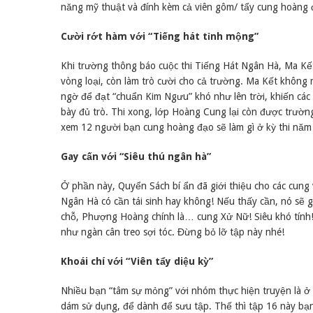
năng mỹ thuật và đính kèm cả viên gôm/ tẩy cung hoàng 
Cười rớt hàm với “Tiếng hát tỉnh mộng”
Khi trường thông báo cuộc thi Tiếng Hát Ngân Hà, Ma Kế
vòng loại, còn làm trò cười cho cả trường. Ma Kết không
ngờ để đạt “chuẩn Kim Ngưu” khó như lên trời, khiến cá
bày đủ trò. Thi xong, lớp Hoàng Cung lại còn được trườn
xem 12 người bạn cung hoàng đạo sẽ làm gì ở kỳ thi năm
Gay cấn với “Siêu thú ngân hà”
Ở phần này, Quyển Sách bí ẩn đã giới thiệu cho các cu
Ngân Hà có cần tái sinh hay không! Nếu thấy cần, nó sẽ gọ
chỗ, Phượng Hoàng chính là… cung Xử Nữ! Siêu khó tính
như ngàn cân treo sợi tóc. Đừng bỏ lỡ tập này nhé!
Khoái chí với “Viên tẩy diệu kỳ”
Nhiều bạn “tâm sự mỏng” với nhóm thực hiện truyện là ở
dám sử dụng, để dành để sưu tập. Thế thì tập 16 này bạ