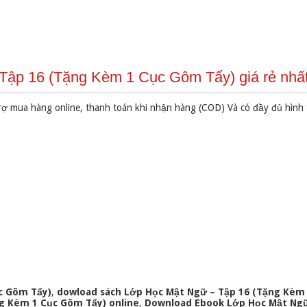
Tập 16 (Tặng Kèm 1 Cục Gôm Tẩy) giá rẻ nhấ
rợ mua hàng online, thanh toán khi nhận hàng (COD) Và có đầy đủ hình
c Gôm Tẩy)
,
dowload sách Lớp Học Mật Ngữ – Tập 16 (Tặng Kèm 
g Kèm 1 Cục Gôm Tẩy) online
,
Download Ebook Lớp Học Mật Ngữ