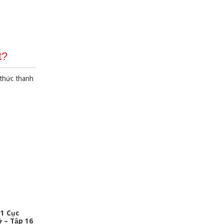
t?
 thức thanh
1 Cục
 – Tập 16