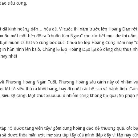
đạo siêu cưng.
t đã kinh hoàng đến… hóa đá. Vì cuộc thi năm trước lớp Hoàng Đạo rớt
 muốn mất mặt bèn đề ra “chuẩn Kim Ngưu” cho các tiết mục dự thi năm
c bạn muốn ca hát vô cùng bức xúc. Chưa kể lớp Hoàng Cung năm nay “ch
g in hẳn hình lên balô. Chẳng lẽ lớp Hoàng Đạo lại dễ dàng chịu thua n
 nay nhé!
ng về Phượng Hoàng Ngàn Tuổi. Phượng Hoàng sáu cánh này có nhiệm vụ
i tất cả siêu thú ra khỏi hang, bay đi nuốt các hệ sao và hành tinh. Ca
! Siêu kỹ càng! Một chút xíuuuuu ô nhiễm cũng không bỏ qua! Số phận
 tập 15 được tặng viên tẩy/ gôm cung hoàng đạo dễ thương quá, các b
n sẽ được thỏa mãn ước mơ sưu tập tẩy của mình tiếp đấy vì tập này c