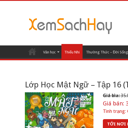
Văn học
Thiếu Nhi
Thường Thức – Đời Sống
Lớp Học Mật Ngữ – Tập 16 
Giá bìa:
35.
Giá bán:
3
Tình trạng:
TỚI NƠI