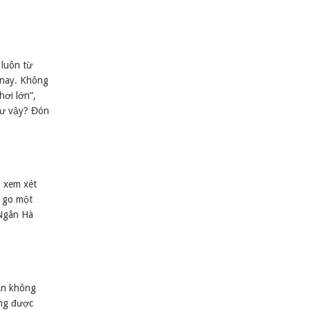
 luôn từ
 nay. Không
ơi lớn”,
hư vậy? Đón
 xem xét
m go một
 Ngân Hà
ạn không
ũng được