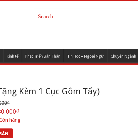
Kinh tế
Phát Triển Bản Thân
Tin Học – Ngoại Ngữ
Chuyên Ngành
(Tặng Kèm 1 Cục Gôm Tẩy)
000₫
0.000₫
Còn hàng
 BÁN