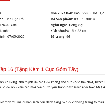
O
Nhà xuất bản:
Báo SVVN - Hoa Học
nh:
Hoa Học Trò
Mã Sản phẩm:
8938507001430
176.00 gam
Ngôn ngữ:
Tiếng Việt
ìa mềm
Kích thước:
15 x 22 cm
ành:
07/05/2020
Số trang:
96
 Tập 16 (Tặng Kèm 1 Cục Gôm Tẩy)
cạnh ăn uống lành mạnh để tăng đề kháng cho sức khỏe thể chất, tween
. Ví dụ như xem tập mới của bộ truyện tranh best seller
Lớp Học Mật 
uyện xinh xỉu mà quyển sách còn dành tặng bạn đọc những trang tô màu