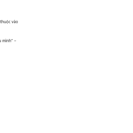
 thuộc vào
u mình” –