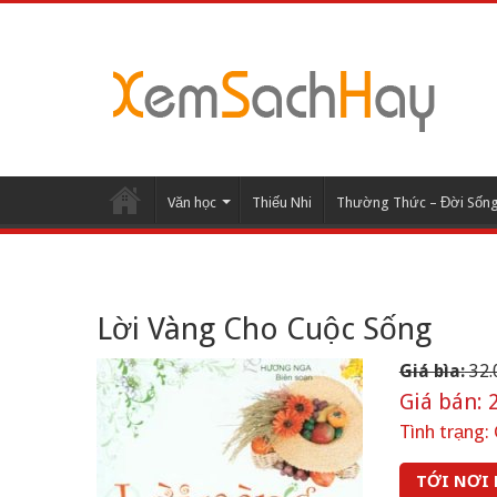
Văn học
Thiếu Nhi
Thường Thức – Đời Sốn
Lời Vàng Cho Cuộc Sống
Giá bìa:
32.
Giá bán:
2
Tình trạng:
TỚI NƠI