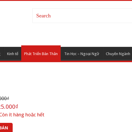
g
Kinh tế
Phát Triển Bản Thân
Tin Học – Ngoại Ngữ
Chuyên Ngành
000₫
5.000₫
Còn ít hàng hoặc hết
 BÁN