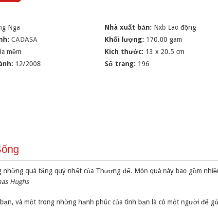
ng Nga
Nhà xuất bản:
Nxb Lao động
nh:
CADASA
Khối lượng:
170.00 gam
ìa mềm
Kích thước:
13 x 20.5 cm
ành:
12/2008
Số trang:
196
Sống
rong những quà tặng quý nhất của Thượng đế. Món quà này bao gồm nhiề
as Hughs
 bạn, và một trong những hạnh phúc của tình bạn là có một người để g