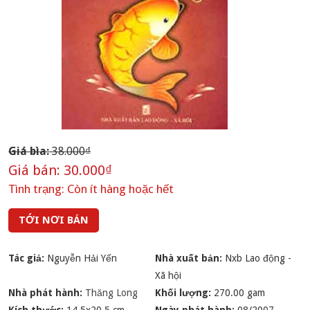
Giá bìa:
38.000₫
Giá bán:
30.000₫
Tình trạng:
Còn ít hàng hoặc hết
TỚI NƠI BÁN
Tác giả:
Nguyễn Hải Yến
Nhà xuất bản:
Nxb Lao động -
Xã hội
Nhà phát hành:
Thăng Long
Khối lượng:
270.00 gam