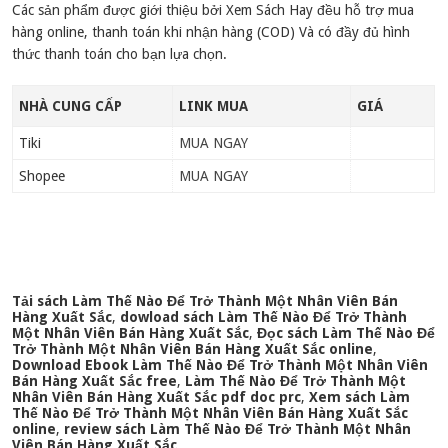
Các sản phẩm được giới thiệu bởi Xem Sách Hay đều hỗ trợ mua
hàng online, thanh toán khi nhận hàng (COD) Và có đầy đủ hình
thức thanh toán cho bạn lựa chọn.
NHÀ CUNG CẤP
LINK MUA
GIÁ
Tiki
MUA NGAY
Shopee
MUA NGAY
Tải sách Làm Thế Nào Để Trở Thành Một Nhân Viên Bán
Hàng Xuất Sắc
,
dowload sách Làm Thế Nào Để Trở Thành
Một Nhân Viên Bán Hàng Xuất Sắc
,
Đọc sách Làm Thế Nào Để
Trở Thành Một Nhân Viên Bán Hàng Xuất Sắc online
,
Download Ebook Làm Thế Nào Để Trở Thành Một Nhân Viên
Bán Hàng Xuất Sắc free
,
Làm Thế Nào Để Trở Thành Một
Nhân Viên Bán Hàng Xuất Sắc pdf doc prc
,
Xem sách Làm
Thế Nào Để Trở Thành Một Nhân Viên Bán Hàng Xuất Sắc
online
,
review sách Làm Thế Nào Để Trở Thành Một Nhân
Viên Bán Hàng Xuất Sắc