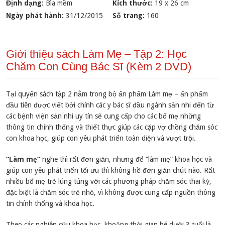
Định dạng:
Bìa mềm
Kích thước:
19 x 26 cm
Ngày phát hành:
31/12/2015
Số trang:
160
Giới thiệu sách Làm Mẹ – Tập 2: Học
Chăm Con Cùng Bác Sĩ (Kèm 2 DVD)
Tại quyến sách tập 2 nằm trong bộ ấn phẩm Làm mẹ – ấn phẩm
đầu tiên được viết bởi chính các y bác sĩ đầu ngành sản nhi đến từ
các bệnh viện sản nhi uy tín sẽ cung cấp cho các bố mẹ những
thông tin chính thống và thiết thực giúp các cặp vợ chồng chăm sóc
con khoa học, giúp con yêu phát triển toàn diện và vượt trội.
“Làm mẹ”
nghe thì rất đơn giản, nhưng để “làm mẹ” khoa học và
giúp con yêu phát triển tối ưu thì không hề đơn giản chút nào. Rất
nhiều bố mẹ trẻ lúng túng với các phương pháp chăm sóc thai kỳ,
đặc biệt là chăm sóc trẻ nhỏ, vì không được cung cấp nguồn thông
tin chính thống và khoa học.
Theo các nghiên cứu khoa học, khoảng thời gian bé dưới 3 tuổi là