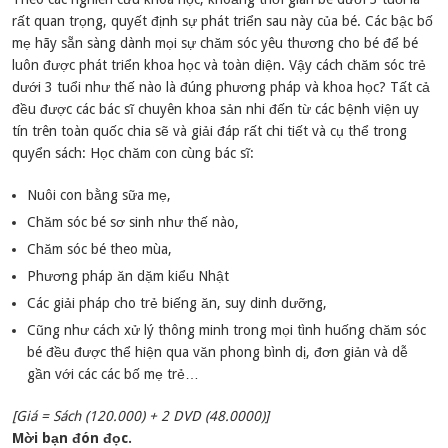
rất quan trọng, quyết định sự phát triển sau này của bé. Các bậc bố
mẹ hãy sẵn sàng dành mọi sự chăm sóc yêu thương cho bé để bé
luôn được phát triển khoa học và toàn diện. Vậy cách chăm sóc trẻ
dưới 3 tuổi như thế nào là đúng phương pháp và khoa học? Tất cả
đều được các bác sĩ chuyên khoa sản nhi đến từ các bệnh viện uy
tín trên toàn quốc chia sẽ và giải đáp rất chi tiết và cụ thể trong
quyển sách: Học chăm con cùng bác sĩ:
Nuôi con bằng sữa mẹ,
Chăm sóc bé sơ sinh như thế nào,
Chăm sóc bé theo mùa,
Phương pháp ăn dặm kiểu Nhật
Các giải pháp cho trẻ biếng ăn, suy dinh dưỡng,
Cũng như cách xử lý thông minh trong mọi tình huống chăm sóc
bé đều được thể hiện qua văn phong bình dị, đơn giản và dễ
gần với các các bố mẹ trẻ…
[Giá = Sách (120.000) + 2 DVD (48.0000)]
Mời bạn đón đọc.