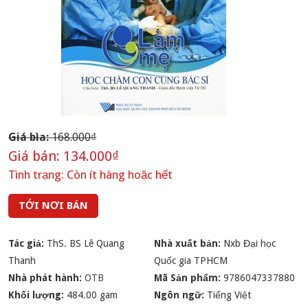
Giá bìa:
168.000₫
Giá bán:
134.000₫
Tình trạng:
Còn ít hàng hoặc hết
TỚI NƠI BÁN
Tác giả:
ThS. BS Lê Quang
Nhà xuất bản:
Nxb Đại học
Thanh
Quốc gia TPHCM
Nhà phát hành:
OTB
Mã Sản phẩm:
9786047337880
Khối lượng:
484.00 gam
Ngôn ngữ:
Tiếng Việt