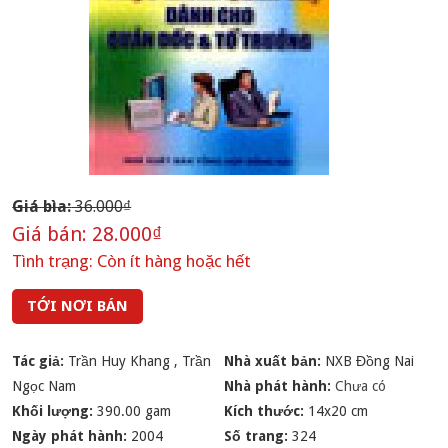
Giá bìa:
36.000₫
Giá bán:
28.000₫
Tình trạng:
Còn ít hàng hoặc hết
TỚI NƠI BÁN
Tác giả:
Trần Huy Khang
,
Trần
Nhà xuất bản:
NXB Đồng Nai
Ngọc Nam
Nhà phát hành:
Chưa có
Khối lượng:
390.00 gam
Kích thước:
14x20 cm
Ngày phát hành:
2004
Số trang:
324