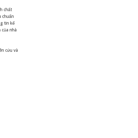
nh chất
u chuẩn
g tin kế
n của nhà
ên cứu và