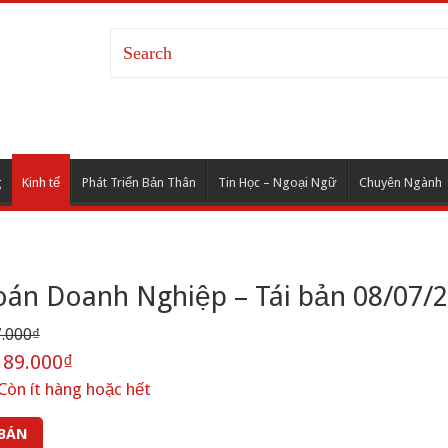
g
Kinh tế
Phát Triển Bản Thân
Tin Học – Ngoại Ngữ
Chuyên Ngành
án Doanh Nghiệp – Tái bản 08/07/
.000₫
89.000₫
Còn ít hàng hoặc hết
 BÁN