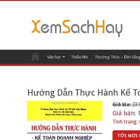
Văn học
Thiếu Nhi
Thường Thức – Đời Sốn
Hướng Dẫn Thực Hành Kế To
Giá bìa:
237
Giá bán:
1
Tình trạng:
TỚI NƠI