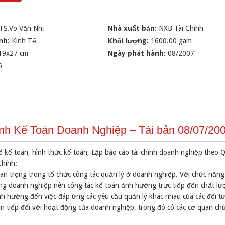
TS.Võ Văn Nhị
Nhà xuất bản:
NXB Tài Chính
nh:
Kinh Tế
Khối lượng:
1600.00 gam
19x27 cm
Ngày phát hành:
08/2007
6
nh Kế Toán Doanh Nghiệp – Tái bản 08/07/20
sổ kế toán, hình thức kế toán, Lập báo cáo tài chính doanh nghiệp theo 
hính:
an trọng trong tổ chức công tác quản lý ở doanh nghiệp. Với chức năn
trong doanh nghiệp nên công tác kế toán ảnh hưởng trực tiếp đến chất lư
h hưởng đến việc đáp ứng các yêu cầu quản lý khác nhau của các đối t
án tiếp đối với hoạt động của doanh nghiệp, trong đó có các cơ quan ch