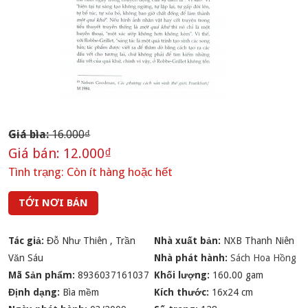
Giá bìa:
16.000₫
Giá bán:
12.000₫
Tình trạng:
Còn ít hàng hoặc hết
TỚI NƠI BÁN
Tác giả:
Đỗ Như Thiên
,
Trần
Nhà xuất bản:
NXB Thanh Niên
Văn Sáu
Nhà phát hành:
Sách Hoa Hồng
Mã Sản phẩm:
8936037161037
Khối lượng:
160.00 gam
Định dạng:
Bìa mềm
Kích thước:
16x24 cm