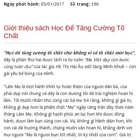
Ngày phát hành:
05/01/2017
Số trang:
396
Giới thiệu sách Học Để Tăng Cường Tố
Chất
“Học để tăng cường tố chất chứ không vì có tố chất mới học”,
đây là phần thứ hai được tách ra từ cuốn
“Mẹ Việt dạy con bước
cùng toàn cầu”
của tác giả Hồ Thị Hải Âu viết tặng Minh Khuê – con
gái yêu bé bỏng của mình.
“Làm Mẹ là một hành trình tự hoàn thiện của người đàn bà, của
phái đẹp nói chung và đây là con đường tôi đã trải nghiệm hoan hỉ
lắm. Tôi muốn nhắn nhủ cùng các bà mẹ trẻ rằng, không gì giá trị,
không gì đẹp hơn là phẩm chất “Mẹ” ngày càng tràn đầy theo năm
tháng Làm Mẹ. Không gì hạnh phúc an lạc hơn khi được đồng
hành, được làm bạn cùng con cái. Và, không gì hãnh diện hơn, khi
con cái đã trưởng thành, chúng muôn vàn hoan hỉ, khẳng định với
mọi người “Mẹ là người bạn tốt nhất, tri kỷ nhất của con!”. Giá trị