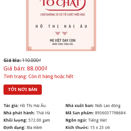
Giá bìa:
110.000₫
Giá bán:
88.000₫
Tình trạng:
Còn ít hàng hoặc hết
TỚI NƠI BÁN
Tác giả:
Hồ Thị Hải Âu
Nhà xuất bản:
Nxb Lao động
Nhà phát hành:
Thái Hà
Mã Sản phẩm:
8936037798684
Khối lượng:
572.00 gam
Ngôn ngữ:
Tiếng Việt
Định dạng:
Bìa mềm
Kích thước:
15 x 23 cm