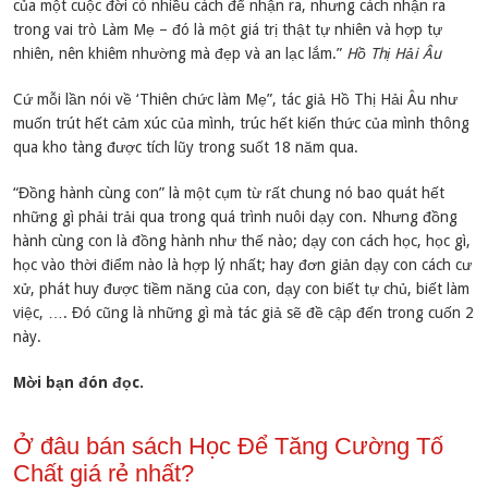
của một cuộc đời có nhiều cách để nhận ra, nhưng cách nhận ra
trong vai trò Làm Mẹ – đó là một giá trị thật tự nhiên và hợp tự
nhiên, nên khiêm nhường mà đẹp và an lạc lắm.”
Hồ Thị Hải Âu
Cứ mỗi lần nói về ‘Thiên chức làm Mẹ”, tác giả Hồ Thị Hải Âu như
muốn trút hết cảm xúc của mình, trúc hết kiến thức của mình thông
qua kho tàng được tích lũy trong suốt 18 năm qua.
“Đồng hành cùng con” là một cụm từ rất chung nó bao quát hết
những gì phải trải qua trong quá trình nuôi dạy con. Nhưng đồng
hành cùng con là đồng hành như thế nào; dạy con cách học, học gì,
học vào thời điểm nào là hợp lý nhất; hay đơn giản dạy con cách cư
xử, phát huy được tiềm năng của con, dạy con biết tự chủ, biết làm
việc, …. Đó cũng là những gì mà tác giả sẽ đề cập đến trong cuốn 2
này.
Mời bạn đón đọc.
Ở đâu bán sách Học Để Tăng Cường Tố
Chất giá rẻ nhất?