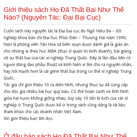
Giới thiệu sách Họ Đã Thất Bại Như Thế
Nào? (Nguyên Tác: Đại Bại Cục)
Cuốn sách này nguyên tác là Đại bại cục do Ngô Hiểu Ba – tốt
nghiệp khoa báo chí Đại học Phúc Đán – Thượng Hải năm 1990,
hiện là phóng viên Tân Hoa xã biên soạn được đánh giá là giáo án
cho những ai theo học MBA (thạc sĩ quản trị kinh doanh), bài giảng
về sự thất bại của các xí nghiệp Trung Quốc. Đây là lần đầu tiên có
người dùng dao phẫu thuật và kính hiển vi tìm cho ra nguyên nhân,
hay nói mạnh hơn là cái gene thất bại trong cơ thể xí nghiệp Trung
Quốc.
Tác giả chỉ giới thiệu 10 ca điển hình, nhưng thực sự đã cung cấp
cho độc giả nhiều bài học quý báu. Có thể hoàn cảnh và tình hình
giữa hai nước không giống nhau, tuy vậy 10 tấn bi kịch của các xí
nghiệp ở Trung Quốc được kể ở trong sách cũng đáng là tài liệu
tham khảo cho các doanh nhân Việt Nam.
Xin giới thiệu bạn tìm đọc.
Ở đâu bán sách Họ Đã Thất Bại Như Thế