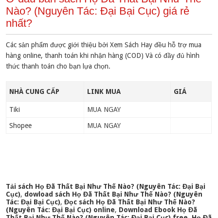
Nào? (Nguyên Tác: Đại Bại Cục) giá rẻ
nhất?
Các sản phẩm được giới thiệu bởi Xem Sách Hay đều hỗ trợ mua
hàng online, thanh toán khi nhận hàng (COD) Và có đầy đủ hình
thức thanh toán cho bạn lựa chọn.
NHÀ CUNG CẤP
LINK MUA
GIÁ
Tiki
MUA NGAY
Shopee
MUA NGAY
Tải sách Họ Đã Thất Bại Như Thế Nào? (Nguyên Tác: Đại Bại
Cục)
,
dowload sách Họ Đã Thất Bại Như Thế Nào? (Nguyên
Tác: Đại Bại Cục)
,
Đọc sách Họ Đã Thất Bại Như Thế Nào?
(Nguyên Tác: Đại Bại Cục) online
,
Download Ebook Họ Đã
Thất Bại Như Thế Nào? (Nguyên Tác: Đại Bại Cục) free
,
Họ Đã