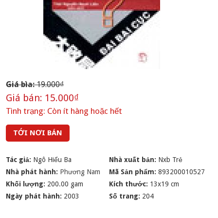
Giá bìa:
19.000₫
Giá bán:
15.000₫
Tình trạng:
Còn ít hàng hoặc hết
TỚI NƠI BÁN
Tác giả:
Ngô Hiểu Ba
Nhà xuất bản:
Nxb Trẻ
Nhà phát hành:
Phương Nam
Mã Sản phẩm:
893200010527
Khối lượng:
200.00 gam
Kích thước:
13x19 cm
Ngày phát hành:
2003
Số trang:
204