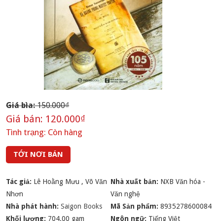
Giá bìa:
150.000₫
Giá bán:
120.000₫
Tình trạng:
Còn hàng
TỚI NƠI BÁN
Tác giả:
Lê Hoằng Mưu
,
Võ Văn
Nhà xuất bản:
NXB Văn hóa -
Nhơn
Văn nghệ
Nhà phát hành:
Saigon Books
Mã Sản phẩm:
8935278600084
Khối lượng:
704.00 gam
Ngôn ngữ:
Tiếng Việt