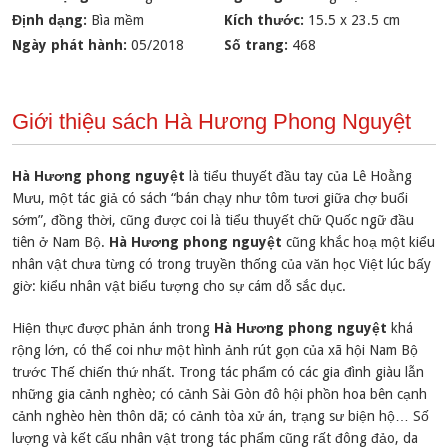
Định dạng:
Bìa mềm
Kích thước:
15.5 x 23.5 cm
Ngày phát hành:
05/2018
Số trang:
468
Giới thiệu sách Hà Hương Phong Nguyệt
Hà Hương phong nguyệt
là tiểu thuyết đầu tay của Lê Hoằng
Mưu, một tác giả có sách “bán chạy như tôm tươi giữa chợ buổi
sớm”, đồng thời, cũng được coi là tiểu thuyết chữ Quốc ngữ đầu
tiên ở Nam Bộ.
Hà Hương phong nguyệt
cũng khắc hoạ một kiểu
nhân vật chưa từng có trong truyền thống của văn học Việt lúc bấy
giờ: kiểu nhân vật biểu tượng cho sự cám dỗ sắc dục.
Hiện thực được phản ánh trong
Hà Hương phong nguyệt
khá
rộng lớn, có thể coi như một hình ảnh rút gọn của xã hội Nam Bộ
trước Thế chiến thứ nhất. Trong tác phẩm có các gia đình giàu lẫn
những gia cảnh nghèo; có cảnh Sài Gòn đô hội phồn hoa bên cạnh
cảnh nghèo hèn thôn dã; có cảnh tòa xử án, trạng sư biện hộ… Số
lượng và kết cấu nhân vật trong tác phẩm cũng rất đông đảo, da