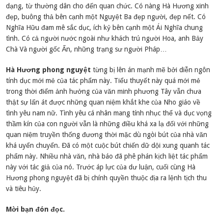
dạng, từ thường dân cho đến quan chức. Có nàng Hà Hương xinh
đẹp, buông thả bên cạnh một Nguyệt Ba đẹp người, đẹp nết. Có
Nghĩa Hữu đam mê sắc dục, ích kỷ bên cạnh một Ái Nghĩa chung
tình. Có cả người nước ngoài như khách trú người Hoa, anh Bảy
Chà Và người gốc Ấn, những trạng sư người Pháp…
Hà Hương phong nguyệt
từng bị lên án mạnh mẽ bởi diễn ngôn
tính dục mới mẻ của tác phẩm này. Tiểu thuyết này quá mới mẻ
trong thời điểm ảnh hưởng của văn minh phương Tây vẫn chưa
thật sự lấn át được những quan niệm khắt khe của Nho giáo về
tình yêu nam nữ. Tình yêu cá nhân mang tính nhục thể và dục vọng
thầm kín của con người vẫn là những điều khá xa lạ đối với những
quan niệm truyền thống đương thời mặc dù ngòi bút của nhà văn
khá uyển chuyển. Đã có một cuộc bút chiến dữ dội xung quanh tác
phẩm này. Nhiều nhà văn, nhà báo đã phê phán kịch liệt tác phẩm
này với tác giả của nó. Trước áp lực của dư luận, cuối cùng Hà
Hương phong nguyệt đã bị chính quyền thuộc địa ra lệnh tịch thu
và tiêu hủy.
Mời bạn đón đọc.