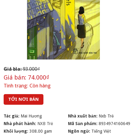
Giá bìa:
93.000₫
Giá bán:
74.000₫
Tình trạng:
Còn hàng
TỚI NƠI BÁN
Tác giả:
Mai Hương
Nhà xuất bản:
Nxb Trẻ
Nhà phát hành:
NXB Trẻ
Mã Sản phẩm:
8934974160649
Khối lượng:
308.00 gam
Ngôn ngữ:
Tiếng Việt