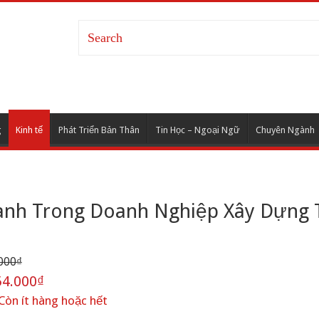
g
Kinh tế
Phát Triển Bản Thân
Tin Học – Ngoại Ngữ
Chuyên Ngành
oanh Trong Doanh Nghiệp Xây Dựng
000₫
4.000₫
Còn ít hàng hoặc hết