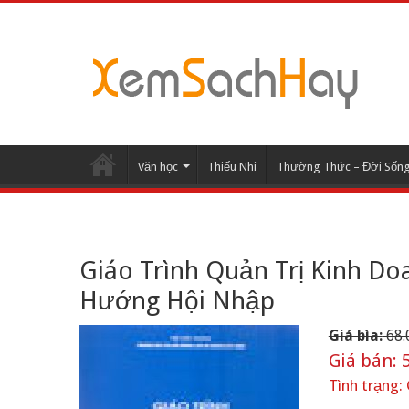
Văn học
Thiếu Nhi
Thường Thức – Đời Sốn
Giáo Trình Quản Trị Kinh D
Hướng Hội Nhập
Giá bìa:
68.
Giá bán:
5
Tình trạng: