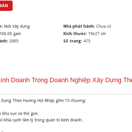
 BÁN
n:
Nxb Xây dựng
Nhà phát hành:
Chưa có
700.00 gam
Kích thước:
19x27 cm
ành:
2005
Số trang:
475
ị Kinh Doanh Trong Doanh Nghiệp Xây Dựng Th
ây Dựng Theo Hướng Hội Nhập gồm 15 chương:
 khu vực và thế giới.
ố khía cạnh tâm lý trong quản trị kinh doanh.