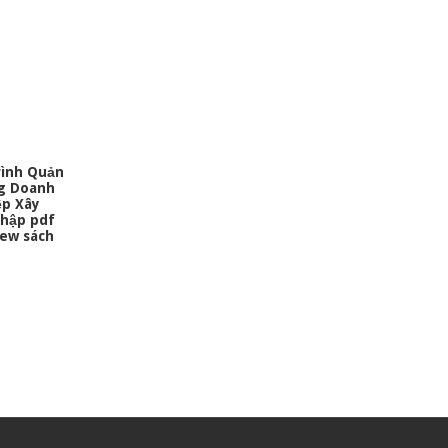
rình Quản
ng Doanh
ệp Xây
Nhập pdf
iew sách