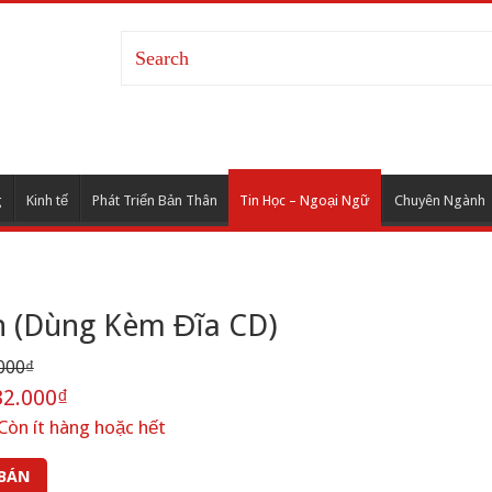
g
Kinh tế
Phát Triển Bản Thân
Tin Học – Ngoại Ngữ
Chuyên Ngành
n (Dùng Kèm Đĩa CD)
000₫
2.000₫
Còn ít hàng hoặc hết
 BÁN