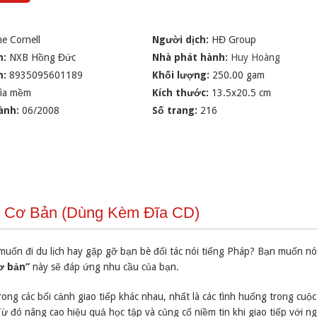
e Cornell
Người dịch:
HĐ Group
n:
NXB Hồng Đức
Nhà phát hành:
Huy Hoàng
m:
8935095601189
Khối lượng:
250.00 gam
ìa mềm
Kích thước:
13.5x20.5 cm
ành:
06/2008
Số trang:
216
áp Cơ Bản (Dùng Kèm Đĩa CD)
uốn đi du lịch hay gặp gỡ bạn bè đối tác nói tiếng Pháp? Bạn muốn nói
ơ bản”
này sẽ đáp ứng nhu cầu của bạn.
ng các bối cảnh giao tiếp khác nhau, nhất là các tình huống trong cuộ
 đó nâng cao hiệu quả học tập và củng cố niềm tin khi giao tiếp với n