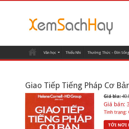
Văn học
Thiếu Nhi
Thường Thức – Đời Sốn
Giao Tiếp Tiếng Pháp Cơ Bả
Giá bìa:
40.
Giá bán:
3
Tình trạng:
TỚI NƠI