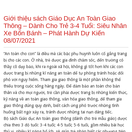
Giới thiệu sách Giáo Dục An Toàn Giao
Thông – Dành Cho Trẻ 3-4 Tuổi: Siêu Nhân
Xe Bốn Bánh – Phát Hành Dự Kiến
08/07/2021
“An toàn cho con” là điều mà các bậc phụ huynh luôn cố gắng trang
bị cho các con. Ở nhà, trẻ được gia đình chăm sóc, đến trường có
thầy cô dạy bảo, khi ra ngoài xã hội, không gì tốt hơn khi các con
được trang bị những kĩ năng an toàn để tự phòng tránh hoặc đối
phó với nguy hiểm. Tham gia giao thông là một phần không thể
thiếu trong cuộc sống hàng ngày. Để đảm bảo an toàn cho bản
thân và cho mọi người, trẻ cần phải được trang bị những kiến thức,
kỹ năng về an toàn giao thông, văn hóa giao thông, để tham gia
giao thông đúng quy định, biết cách ứng phó trước những tình
huống bất ngờ xảy ra, tránh được những tai nạn đáng tiếc.
Bộ sách Giáo dục An toàn giao thông (dành cho trẻ mẫu giáo) được
chia theo 3 độ tuổi: 3-4 tuổi; 4-5 tuổi; 5-6 tuổi, gồm nhiều bài học
thú vị, nhiều kĩ năng bổ ích, sẽ giúp trẻ nhận biết các phương tiện