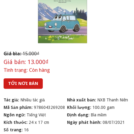
Giá bìa:
15.000₫
Giá bán:
13.000₫
Tình trạng:
Còn hàng
TỚI NƠI BÁN
Tác giả:
Nhiều tác giả
Nhà xuất bản:
NXB Thanh Niên
Mã Sản phẩm:
9786043269208
Khối lượng:
100.00 gam
Ngôn ngữ:
Tiếng Việt
Định dạng:
Bìa mềm
Kích thước:
24 x 17 cm
Ngày phát hành:
08/07/2021
Số trang:
16