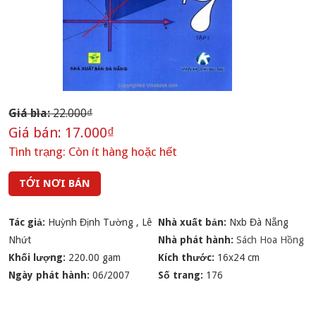
Giá bìa:
22.000₫
Giá bán:
17.000₫
Tình trạng:
Còn ít hàng hoặc hết
TỚI NƠI BÁN
Tác giả:
Huỳnh Định Tường
,
Lê
Nhà xuất bản:
Nxb Đà Nẵng
Nhứt
Nhà phát hành:
Sách Hoa Hồng
Khối lượng:
220.00 gam
Kích thước:
16x24 cm
Ngày phát hành:
06/2007
Số trang:
176