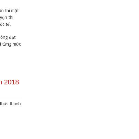
ôn thi một
yện thi
ốc tế.
hóng đạt
ới từng mức
n 2018
 thức thanh