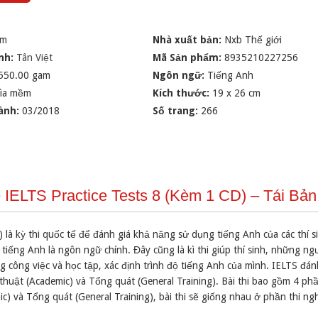
im
Nhà xuất bản:
Nxb Thế giới
nh:
Tân Việt
Mã Sản phẩm:
8935210227256
550.00 gam
Ngôn ngữ:
Tiếng Anh
ìa mềm
Kích thước:
19 x 26 cm
ành:
03/2018
Số trang:
266
 IELTS Practice Tests 8 (Kèm 1 CD) – Tái Bả
 là kỳ thi quốc tế để đánh giá khả năng sử dụng tiếng Anh của các thí s
tiếng Anh là ngôn ngữ chính. Đây cũng là kì thi giúp thí sinh, những ng
 công việc và học tập, xác định trình độ tiếng Anh của mình. IELTS đán
c thuật (Academic) và Tổng quát (General Training). Bài thi bao gồm 4 phầ
mic) và Tổng quát (General Training), bài thi sẽ giống nhau ở phần thi ngh