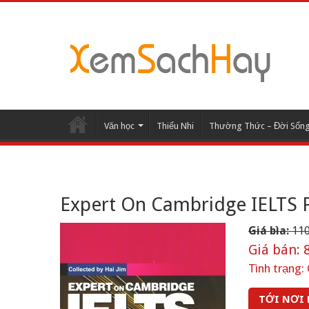
Văn học
Thiếu Nhi
Thường Thức – Đời Sốn
Expert On Cambridge IELTS P
Giá bìa:
110
Giá bán:
8
Tình trạng:
TỚI NƠI