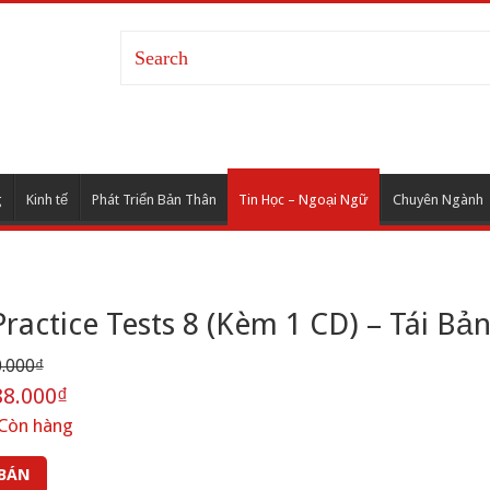
g
Kinh tế
Phát Triển Bản Thân
Tin Học – Ngoại Ngữ
Chuyên Ngành
ractice Tests 8 (Kèm 1 CD) – Tái Bả
.000₫
8.000₫
Còn hàng
 BÁN