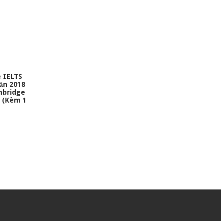
 IELTS
Bản 2018
mbridge
8 (Kèm 1