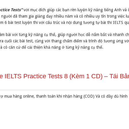
ctice Tests”
với mục đích giúp các bạn rèn luyện kỹ năng tiếng Anh và 
, người đã tham gia giảng dạy nhiều năm và có nhiều uy tín trong việc lu
6 bài test luyện thi với cấu trúc và nội dung tương tự bài thi IELTS qu
làm bài với từng kỹ năng cụ thể, giúp người học dễ nắm bắt và nhanh c
ra cuối các bài test, cùng với thang chấm điểm và trình độ tương ứng v
à có căn cứ để cải thiện khả năng ở từng kỹ năng cụ thể.
 IELTS Practice Tests 8 (Kèm 1 CD) – Tái Bả
rợ mua hàng online, thanh toán khi nhận hàng (COD) Và có đầy đủ hình