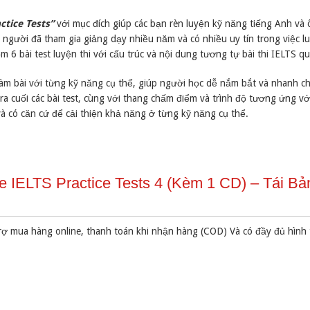
ctice Tests”
với mục đích giúp các bạn rèn luyện kỹ năng tiếng Anh và 
, người đã tham gia giảng dạy nhiều năm và có nhiều uy tín trong việc lu
6 bài test luyện thi với cấu trúc và nội dung tương tự bài thi IELTS qu
làm bài với từng kỹ năng cụ thể, giúp người học dễ nắm bắt và nhanh c
ra cuối các bài test, cùng với thang chấm điểm và trình độ tương ứng v
à có căn cứ để cải thiện khả năng ở từng kỹ năng cụ thể.
 IELTS Practice Tests 4 (Kèm 1 CD) – Tái Bả
rợ mua hàng online, thanh toán khi nhận hàng (COD) Và có đầy đủ hình