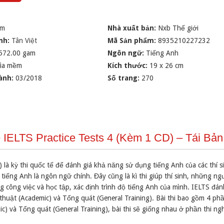
im
Nhà xuất bản:
Nxb Thế giới
nh:
Tân Việt
Mã Sản phẩm:
8935210227232
572.00 gam
Ngôn ngữ:
Tiếng Anh
ìa mềm
Kích thước:
19 x 26 cm
ành:
03/2018
Số trang:
270
 IELTS Practice Tests 4 (Kèm 1 CD) – Tái Bả
 là kỳ thi quốc tế để đánh giá khả năng sử dụng tiếng Anh của các thí s
tiếng Anh là ngôn ngữ chính. Đây cũng là kì thi giúp thí sinh, những ng
 công việc và học tập, xác định trình độ tiếng Anh của mình. IELTS đán
c thuật (Academic) và Tổng quát (General Training). Bài thi bao gồm 4 phầ
mic) và Tổng quát (General Training), bài thi sẽ giống nhau ở phần thi ngh