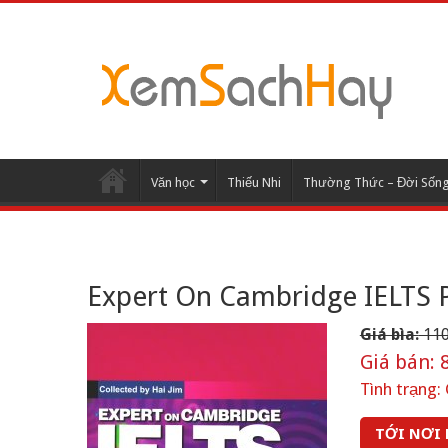
Văn học
Thiếu Nhi
Thường Thức – Đời Sốn
Expert On Cambridge IELTS P
Giá bìa:
110
Giá bán:
8
Tình trạng:
TỚI NƠI