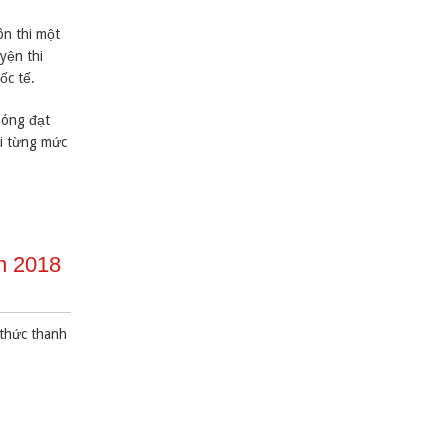
ôn thi một
yện thi
ốc tế.
hóng đạt
ới từng mức
n 2018
 thức thanh