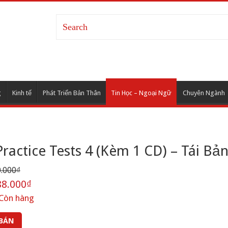
g
Kinh tế
Phát Triển Bản Thân
Tin Học – Ngoại Ngữ
Chuyên Ngành
ractice Tests 4 (Kèm 1 CD) – Tái Bả
.000₫
8.000₫
Còn hàng
 BÁN