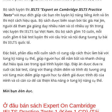
Bộ sách luyện thi
IELTS “Expert on Cambridge IELTS Practice
Tests”
với mục đích giúp các bạn rèn luyện kỹ năng tiếng Anh và ôn
thi một cách hiệu quả. Bộ sách được biên soạn bởi tác giả Hai Jim,
người đã tham gia giảng dạy nhiều năm và có nhiều uy tín trong
việc luyện thi IELTS tại Việt Nam. Đủ bộ sách gồm 10 cuốn, mỗi
cuốn gồm 6 bài test luyện thi với cấu trúc và nội dung tương tự bài
thi IELTS quốc tế.
Đặc biệt, phần đầu mỗi cuốn sách có cung cấp cách thức làm bài với
từng kỹ năng cụ thể, giúp người học dễ nắm bắt và nhanh chóng
đạt hiệu quả cao trong quá trình luyện tập. Đáp án được đưa ra
cuối các bài test, cùng với thang chấm điểm và trình độ tương ứng
với từng mức điểm giúp người học tự đánh giá được trình độ của
mình và có căn cứ để cải thiện khả năng ở từng kỹ năng cụ thể.
Mời bạn đón đọc.
Ở đâu bán sách Expert On Cambridge
IELTS Practice Tests 1 (Kèm 1 CD) (Tái