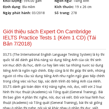
Khối lượng:
594.00 gam
Ngôn ngữ:
Tiếng Anh
Định dạng:
Bìa mềm
Kích thước:
19 x 26 cm
Ngày phát hành:
03/2018
Số trang:
278
Giới thiệu sách Expert On Cambridge
IELTS Practice Tests 1 (Kèm 1 CD) (Tái
Bản 7/2018)
IELTS (The International English Language Testing System) là kỳ thi
quốc tế để đánh giá khả năng sử dụng tiếng Anh của các thí sinh
với mục đích du học, định cư hay làm việc tại những nước sử dụng
tiếng Anh là ngôn ngữ chính. Đây cũng là kì thi giúp thí sinh, những
người có nhu cầu sử dụng tiếng Anh như ngôn ngữ giao tiếp chính
trong công việc và học tập, xác định trình độ tiếng Anh của mình.
IELTS đánh giá toàn diện 4 kỹ năng nghe, nói, đọc, viết với 2 loại
hình thi Học thuật (Academic) và Tổng quát (General Training). Bài
thi bao gồm 4 phần thi: nghe, nói, đọc và viết. Đối với loại hình học
thuật (Academic) và Tổng quát (General Training), bài thi sẽ giống
nhau ở phần thi nghe, nói và sẽ khác nhau ở phần thi đọc, viết.