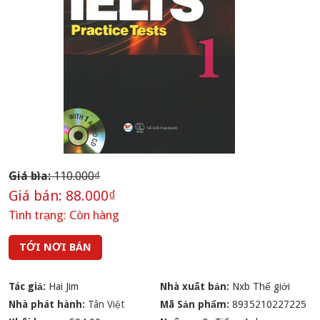
Giá bìa:
110.000₫
Giá bán:
88.000₫
Tình trạng:
Còn hàng
TỚI NƠI BÁN
Tác giả:
Hai Jim
Nhà xuất bản:
Nxb Thế giới
Nhà phát hành:
Tân Việt
Mã Sản phẩm:
8935210227225