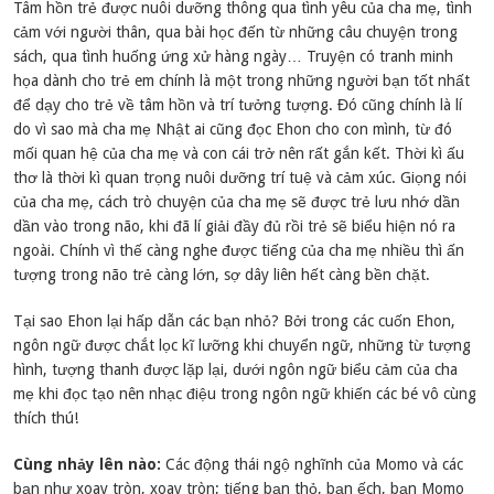
Tâm hồn trẻ được nuôi dưỡng thông qua tình yêu của cha mẹ, tình
cảm với người thân, qua bài học đến từ những câu chuyện trong
sách, qua tình huống ứng xử hàng ngày… Truyện có tranh minh
họa dành cho trẻ em chính là một trong những người bạn tốt nhất
để dạy cho trẻ về tâm hồn và trí tưởng tượng. Đó cũng chính là lí
do vì sao mà cha mẹ Nhật ai cũng đọc Ehon cho con mình, từ đó
mối quan hệ của cha mẹ và con cái trở nên rất gắn kết. Thời kì ấu
thơ là thời kì quan trọng nuôi dưỡng trí tuệ và cảm xúc. Giọng nói
của cha mẹ, cách trò chuyện của cha mẹ sẽ được trẻ lưu nhớ dần
dần vào trong não, khi đã lí giải đầy đủ rồi trẻ sẽ biểu hiện nó ra
ngoài. Chính vì thế càng nghe được tiếng của cha mẹ nhiều thì ấn
tượng trong não trẻ càng lớn, sợ dây liên hết càng bền chặt.
Tại sao Ehon lại hấp dẫn các bạn nhỏ? Bởi trong các cuốn Ehon,
ngôn ngữ được chắt lọc kĩ lưỡng khi chuyển ngữ, những từ tượng
hình, tượng thanh được lặp lại, dưới ngôn ngữ biểu cảm của cha
mẹ khi đọc tạo nên nhạc điệu trong ngôn ngữ khiến các bé vô cùng
thích thú!
Cùng nhảy lên nào:
Các động thái ngộ nghĩnh của Momo và các
bạn như xoay tròn, xoay tròn; tiếng bạn thỏ, bạn ếch, bạn Momo