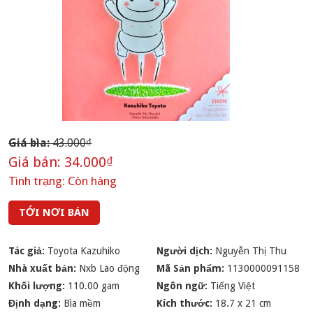
Giá bìa:
43.000₫
Giá bán:
34.000₫
Tình trạng:
Còn hàng
TỚI NƠI BÁN
Tác giả:
Toyota Kazuhiko
Người dịch:
Nguyễn Thị Thu
Nhà xuất bản:
Nxb Lao động
Mã Sản phẩm:
1130000091158
Khối lượng:
110.00 gam
Ngôn ngữ:
Tiếng Việt
Định dạng:
Bìa mềm
Kích thước:
18.7 x 21 cm