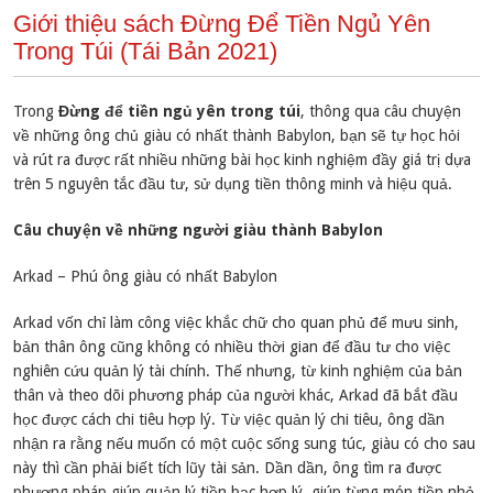
Giới thiệu sách Đừng Để Tiền Ngủ Yên
Trong Túi (Tái Bản 2021)
Trong
Đừng để tiền ngủ yên trong túi
, thông qua câu chuyện
về những ông chủ giàu có nhất thành Babylon, bạn sẽ tự học hỏi
và rút ra được rất nhiều những bài học kinh nghiệm đầy giá trị dựa
trên 5 nguyên tắc đầu tư, sử dụng tiền thông minh và hiệu quả.
Câu chuyện về những người giàu thành Babylon
Arkad – Phú ông giàu có nhất Babylon
Arkad vốn chỉ làm công việc khắc chữ cho quan phủ để mưu sinh,
bản thân ông cũng không có nhiều thời gian để đầu tư cho việc
nghiên cứu quản lý tài chính. Thế nhưng, từ kinh nghiệm của bản
thân và theo dõi phương pháp của người khác, Arkad đã bắt đầu
học được cách chi tiêu hợp lý. Từ việc quản lý chi tiêu, ông dần
nhận ra rằng nếu muốn có một cuộc sống sung túc, giàu có cho sau
này thì cần phải biết tích lũy tài sản. Dần dần, ông tìm ra được
phương pháp giúp quản lý tiền bạc hợp lý, giúp từng món tiền nhỏ