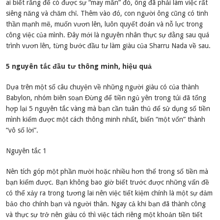
ai biết rằng để có được sự “may mắn” đó, ông đã phải làm việc rất
siêng năng và chăm chỉ. Thêm vào đó, con người ông cũng có tinh
thần mạnh mẽ, muốn vươn lên, luôn quyết đoán và nỗ lực trong
công việc của mình. Đây mới là nguyên nhân thực sự đằng sau quá
trình vươn lên, từng bước đầu tư làm giàu của Sharru Nada về sau.
5 nguyên tắc đầu tư thông minh, hiệu quả
Dựa trên một số câu chuyện về những người giàu có của thành
Babylon, nhóm biên soạn Đừng để tiền ngủ yên trong túi đã tổng
hợp lại 5 nguyên tắc vàng mà bạn cần tuân thủ để sử dụng số tiền
mình kiếm được một cách thông minh nhất, biến “một vốn” thành
“vô số lời”.
Nguyên tắc 1
Nên tích góp một phần mười hoặc nhiều hơn thế trong số tiền mà
bạn kiếm được. Bạn không bao giờ biết trước được những vấn đề
có thể xảy ra trong tương lai nên việc tiết kiệm chính là một sự đảm
bảo cho chính bạn và người thân. Ngay cả khi bạn đã thành công
và thực sự trở nên giàu có thì việc tách riêng một khoản tiền tiết