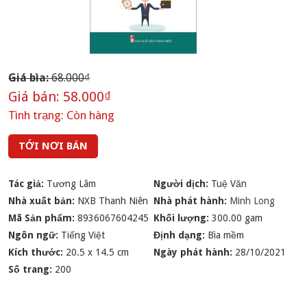
Giá bìa:
68.000₫
Giá bán:
58.000₫
Tình trạng:
Còn hàng
TỚI NƠI BÁN
Tác giả:
Tương Lâm
Người dịch:
Tuệ Văn
Nhà xuất bản:
NXB Thanh Niên
Nhà phát hành:
Minh Long
Mã Sản phẩm:
8936067604245
Khối lượng:
300.00 gam
Ngôn ngữ:
Tiếng Việt
Định dạng:
Bìa mềm
Kích thước:
20.5 x 14.5 cm
Ngày phát hành:
28/10/2021
Số trang:
200