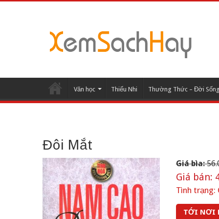
Văn học
Thiếu Nhi
Thường Thức – Đời Sốn
Đôi Mắt
Giá bìa:
56.
Giá bán:
4
Tình trạng:
TỚI NƠI