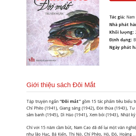
Tác giả:
Nam 
Nhà phát hà
Khối lượng:
Định dạng:
B
Ngày phát h
Giới thiệu sách Đôi Mắt
Tập truyện ngắn
“Đôi mắt”
gồm 15 tác phẩm tiêu biểu t
Chí Phèo (1941), Giang sáng (1942), Đời thừa (1943), Tư
sâm banh (1945), Dì Hảo (1941), Xem bói (1943), Nhật ký
Chỉ với 15 năm cầm bút, Nam Cao đã để lại một văn nghiệ
như lão Hạc, Bá Kiến, Thị Nở, Chí Phèo, Hộ, Độ, Hoàng …