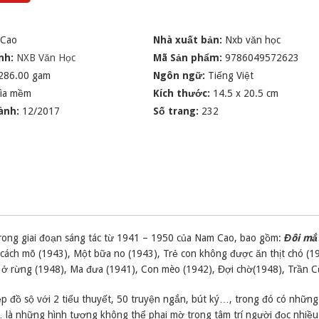
Cao
Nhà xuất bản:
Nxb văn học
nh:
NXB Văn Học
Mã Sản phẩm:
9786049572623
286.00 gam
Ngôn ngữ:
Tiếng Việt
ìa mềm
Kích thước:
14.5 x 20.5 cm
ành:
12/2017
Số trang:
232
rong giai đoạn sáng tác từ 1941 – 1950 của Nam Cao, bao gồm:
Đôi mắ
 cách mõ (1943), Một bữa no (1943), Trẻ con không được ăn thịt chó (1
 ở rừng (1948), Ma đưa (1941), Con mèo (1942), Đợi chờ(1948), Trần C
p đồ sộ với 2 tiểu thuyết, 50 truyện ngắn, bút ký…, trong đó có những
 là những hình tượng không thể phai mờ trong tâm trí người đọc nhiều