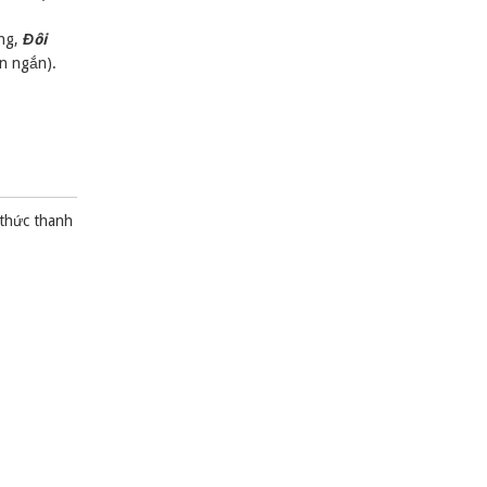
ừng,
Đôi
n ngắn).
 thức thanh