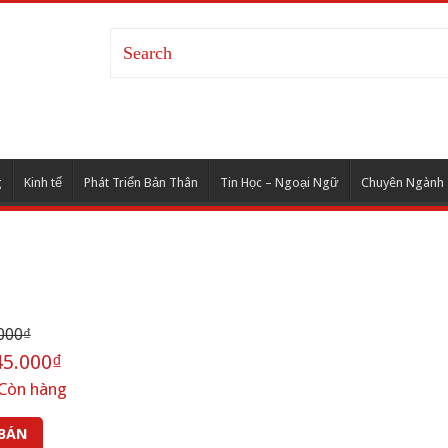
g
Kinh tế
Phát Triển Bản Thân
Tin Học – Ngoại Ngữ
Chuyên Ngành
000₫
5.000₫
Còn hàng
 BÁN