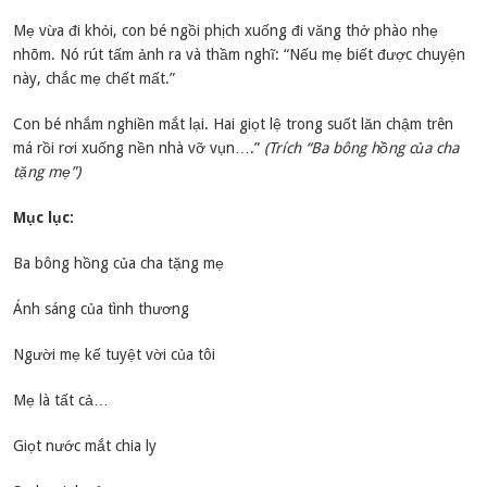
Mẹ vừa đi khỏi, con bé ngồi phịch xuống đi văng thở phào nhẹ
nhõm. Nó rút tấm ảnh ra và thầm nghĩ: “Nếu mẹ biết được chuyện
này, chắc mẹ chết mất.”
Con bé nhắm nghiền mắt lại. Hai giọt lệ trong suốt lăn chậm trên
má rồi rơi xuống nền nhà vỡ vụn….”
(Trích “Ba bông hồng của cha
tặng mẹ”)
Mục lục:
Ba bông hồng của cha tặng mẹ
Ánh sáng của tình thương
Người mẹ kế tuyệt vời của tôi
Mẹ là tất cả…
Giọt nước mắt chia ly