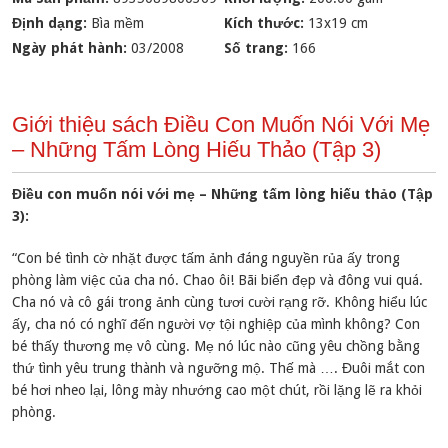
Định dạng:
Bìa mềm
Kích thước:
13x19 cm
Ngày phát hành:
03/2008
Số trang:
166
Giới thiệu sách Điều Con Muốn Nói Với Mẹ
– Những Tấm Lòng Hiếu Thảo (Tập 3)
Điều con muốn nói với mẹ – Những tấm lòng hiếu thảo (Tập
3):
“Con bé tình cờ nhặt được tấm ảnh đáng nguyền rủa ấy trong
phòng làm việc của cha nó. Chao ôi! Bãi biển đẹp và đông vui quá.
Cha nó và cô gái trong ảnh cùng tươi cười rạng rỡ. Không hiểu lúc
ấy, cha nó có nghĩ đến người vợ tội nghiệp của mình không? Con
bé thấy thương mẹ vô cùng. Mẹ nó lúc nào cũng yêu chồng bằng
thứ tình yêu trung thành và ngưỡng mộ. Thế mà …. Đuôi mắt con
bé hơi nheo lại, lông mày nhướng cao một chút, rồi lặng lẽ ra khỏi
phòng.