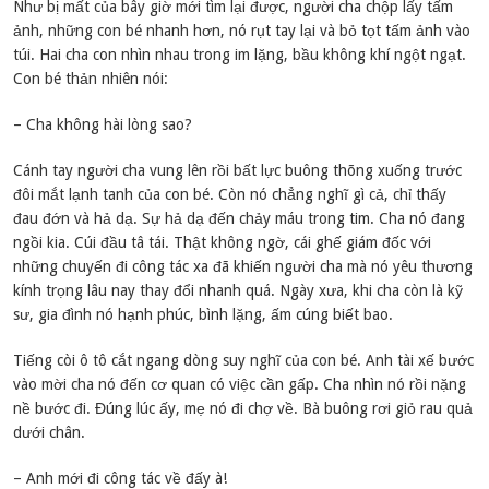
Như bị mất của bây giờ mới tìm lại được, người cha chộp lấy tấm
ảnh, những con bé nhanh hơn, nó rụt tay lại và bỏ tọt tấm ảnh vào
túi. Hai cha con nhìn nhau trong im lặng, bầu không khí ngột ngạt.
Con bé thản nhiên nói:
– Cha không hài lòng sao?
Cánh tay người cha vung lên rồi bất lực buông thõng xuống trước
đôi mắt lạnh tanh của con bé. Còn nó chẳng nghĩ gì cả, chỉ thấy
đau đớn và hả dạ. Sự hả dạ đến chảy máu trong tim. Cha nó đang
ngồi kia. Cúi đầu tâ tái. Thật không ngờ, cái ghế giám đốc với
những chuyến đi công tác xa đã khiến người cha mà nó yêu thương
kính trọng lâu nay thay đổi nhanh quá. Ngày xưa, khi cha còn là kỹ
sư, gia đình nó hạnh phúc, bình lặng, ấm cúng biết bao.
Tiếng còi ô tô cắt ngang dòng suy nghĩ của con bé. Anh tài xế bước
vào mời cha nó đến cơ quan có việc cần gấp. Cha nhìn nó rồi nặng
nề bước đi. Đúng lúc ấy, mẹ nó đi chợ về. Bà buông rơi giỏ rau quả
dưới chân.
– Anh mới đi công tác về đấy à!