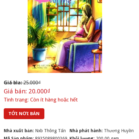
Giá bìa:
25.000₫
Giá bán:
20.000₫
Tình trạng:
Còn ít hàng hoặc hết
TỚI NƠI BÁN
Nhà xuất bản:
Nxb Thông Tấn
Nhà phát hành:
Thương Huyền
Mã Sản phẩm:
8935089800369
Khối lượng:
200.00 gam