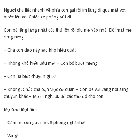
Người cha liếc nhanh về phía con gái rồi im lặng đi qua mặt vợ,
bước lên xe. Chiếc xe phóng vút đi.
Con bé lẳng lặng nhặt các thứ lên rồi dìu mẹ vào nhà, Đôi mắt mẹ
rưng rưng.
– Cha con dạo này sao khó hiểu quá!
– Không khó hiểu đâu mẹ! – Con bé buột miệng.
– Con đã biết chuyện gì ư?
– Không! Chắc cha bận việc cơ quan – Con bé vội vàng nói sang
chuyện khác – Mẹ đi nghỉ đi, để các thứ đó cho con.
Mẹ cười mệt mỏi:
– Cảm ơn con gái, mẹ về phòng nghỉ nhé!
– Vâng!