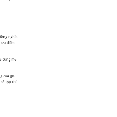
 đồng nghĩa
à ưu điểm
hể cùng mẹ
g của gia
số tạp chí