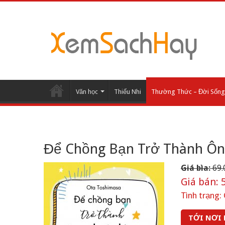
Văn học
Thiếu Nhi
Thường Thức – Đời Sống
Để Chồng Bạn Trở Thành Ô
Giá bìa:
69.
Giá bán:
5
Tình trạng:
TỚI NƠI