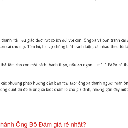
hành “tài liệu giáo dục” rất có ích đối với con. Ông xã và bạn tranh cãi
n cái cho mẹ. Tóm lại, hai vợ chồng biết tranh luận, cãi nhau theo tôi l
có thể tắm cho con một cách thành thạo, nấu ăn ngon… mà là PAPA có t
 các phương pháp hướng dẫn bạn “cải tạo” ông xã thành người “đàn ôn
ổng quát thì đó là ông xã biết chăm lo cho gia đình, nhưng gần đây một 
hành Ông Bố Đảm giá rẻ nhất?