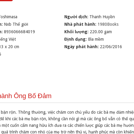
Toshimasa
Người dịch:
Thanh Huyền
n:
Nxb Thế giới
Nhà phát hành:
1980Books
m:
8936066684019
Khối lượng:
220.00 gam
iếng Việt
Định dạng:
Bìa mềm
13 x 20 cm
Ngày phát hành:
22/06/2016
6
Thành Ông Bố Đảm
ng bận rộn. Thông thường, việc chăm con chủ yếu do các bà mẹ đảm nhi
để khi các bà mẹ bận rộn, không cần nói gì mà các ông bố vẫn có thể q
à một cuốn cẩm nang hữu ích đưa ra các chiến lược giúp các bà mẹ hướn
 quá trình chăm con nhỏ của mẹ trở nên thú vị, hạnh phúc mà còn khiế