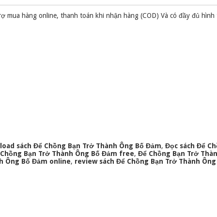
rợ mua hàng online, thanh toán khi nhận hàng (COD) Và có đầy đủ hình
load sách Để Chồng Bạn Trở Thành Ông Bố Đảm
,
Đọc sách Để C
 Chồng Bạn Trở Thành Ông Bố Đảm free
,
Để Chồng Bạn Trở Thà
h Ông Bố Đảm online
,
review sách Để Chồng Bạn Trở Thành Ôn