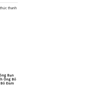
 thức thanh
hồng Bạn
nh Ông Bố
g Bố Đảm