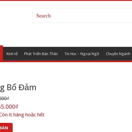
Kinh tế
Phát Triển Bản Thân
Tin Học – Ngoại Ngữ
Chuyên Ngành
ng Bố Đảm
000₫
5.000₫
Còn ít hàng hoặc hết
 BÁN