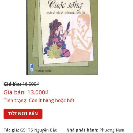
Giá bìa:
16.500₫
Giá bán:
13.000₫
Tình trạng:
Còn ít hàng hoặc hết
TỚI NƠI BÁN
Tác giả:
GS. TS Nguyễn Bắc
Nhà phát hành:
Phương Nam