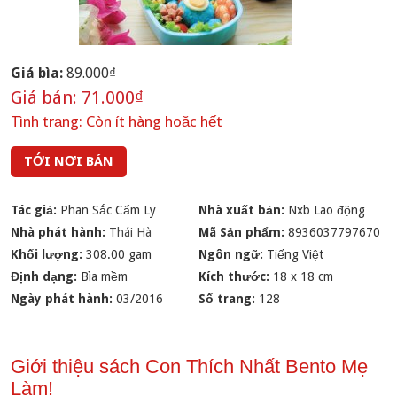
Giá bìa:
89.000₫
Giá bán:
71.000₫
Tình trạng:
Còn ít hàng hoặc hết
TỚI NƠI BÁN
Tác giả:
Phan Sắc Cẩm Ly
Nhà xuất bản:
Nxb Lao động
Nhà phát hành:
Thái Hà
Mã Sản phẩm:
8936037797670
Khối lượng:
308.00 gam
Ngôn ngữ:
Tiếng Việt
Định dạng:
Bìa mềm
Kích thước:
18 x 18 cm
Ngày phát hành:
03/2016
Số trang:
128
Giới thiệu sách Con Thích Nhất Bento Mẹ
Làm!