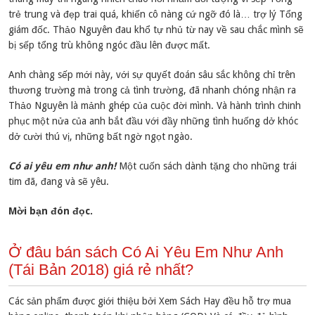
trẻ trung và đẹp trai quá, khiến cô nàng cứ ngỡ đó là… trợ lý Tổng
giám đốc. Thảo Nguyên đau khổ tự nhủ từ nay về sau chắc mình sẽ
bị sếp tổng trù không ngóc đầu lên được mất.
Anh chàng sếp mới này, với sự quyết đoán sâu sắc không chỉ trên
thương trường mà trong cả tình trường, đã nhanh chóng nhận ra
Thảo Nguyên là mảnh ghép của cuộc đời mình. Và hành trình chinh
phục một nửa của anh bắt đầu với đầy những tình huống dở khóc
dở cười thú vị, những bất ngờ ngọt ngào.
Có ai yêu em như anh!
Một cuốn sách dành tặng cho những trái
tim đã, đang và sẽ yêu.
Mời bạn đón đọc.
Ở đâu bán sách Có Ai Yêu Em Như Anh
(Tái Bản 2018) giá rẻ nhất?
Các sản phẩm được giới thiệu bởi Xem Sách Hay đều hỗ trợ mua