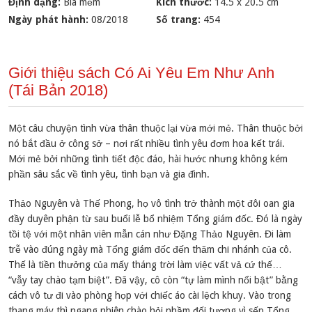
Định dạng:
Bìa mềm
Kích thước:
14.5 x 20.5 cm
Ngày phát hành:
08/2018
Số trang:
454
Giới thiệu sách Có Ai Yêu Em Như Anh
(Tái Bản 2018)
Một câu chuyện tình vừa thân thuộc lại vừa mới mẻ. Thân thuộc bởi
nó bắt đầu ở công sở – nơi rất nhiều tình yêu đơm hoa kết trái.
Mới mẻ bởi những tình tiết độc đáo, hài hước nhưng không kém
phần sâu sắc về tình yêu, tình bạn và gia đình.
Thảo Nguyên và Thế Phong, họ vô tình trở thành một đôi oan gia
đầy duyên phận từ sau buổi lễ bổ nhiệm Tổng giám đốc. Đó là ngày
tồi tệ với một nhân viên mẫn cán như Đặng Thảo Nguyên. Đi làm
trễ vào đúng ngày mà Tổng giám đốc đến thăm chi nhánh của cô.
Thế là tiền thưởng của mấy tháng trời làm việc vất vả cứ thế…
“vẫy tay chào tạm biệt”. Đã vậy, cô còn “tự làm mình nổi bật” bằng
cách vô tư đi vào phòng họp với chiếc áo cài lệch khuy. Vào trong
thang máy thì ngang nhiên chào hỏi nhầm đối tượng vì sếp Tổng