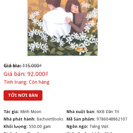
Giá bìa:
115.000₫
Giá bán:
92.000₫
Tình trạng:
Còn hàng
TỚI NƠI BÁN
Tác giả:
Minh Moon
Nhà xuất bản:
NXB Dân Trí
Nhà phát hành:
BachvietBooks
Mã Sản phẩm:
9786048862107
Khối lượng:
550.00 gam
Ngôn ngữ:
Tiếng Việt