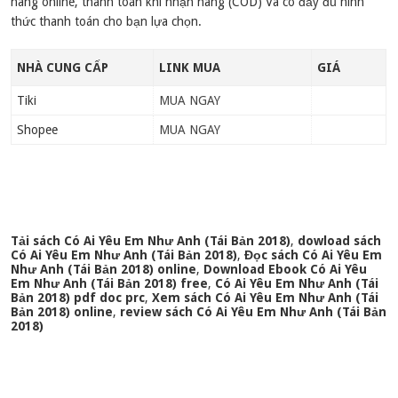
hàng online, thanh toán khi nhận hàng (COD) Và có đầy đủ hình
thức thanh toán cho bạn lựa chọn.
NHÀ CUNG CẤP
LINK MUA
GIÁ
Tiki
MUA NGAY
Shopee
MUA NGAY
Tải sách Có Ai Yêu Em Như Anh (Tái Bản 2018)
,
dowload sách
Có Ai Yêu Em Như Anh (Tái Bản 2018)
,
Đọc sách Có Ai Yêu Em
Như Anh (Tái Bản 2018) online
,
Download Ebook Có Ai Yêu
Em Như Anh (Tái Bản 2018) free
,
Có Ai Yêu Em Như Anh (Tái
Bản 2018) pdf doc prc
,
Xem sách Có Ai Yêu Em Như Anh (Tái
Bản 2018) online
,
review sách Có Ai Yêu Em Như Anh (Tái Bản
2018)