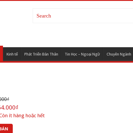
Kinh tế
Phát Triển Bản Thân
Tin Học – Ngoại Ngữ
Chuyên Ngành
000₫
4.000₫
Còn ít hàng hoặc hết
 BÁN