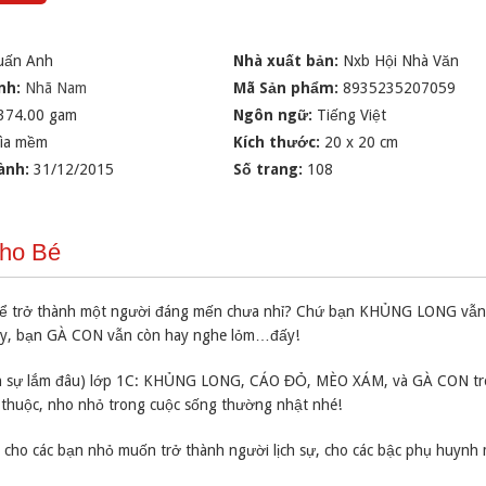
uấn Anh
Nhà xuất bản:
Nxb Hội Nhà Văn
nh:
Nhã Nam
Mã Sản phẩm:
8935235207059
374.00 gam
Ngôn ngữ:
Tiếng Việt
ìa mềm
Kích thước:
20 x 20 cm
ành:
31/12/2015
Số trang:
108
Cho Bé
ệp để trở thành một người đáng mến chưa nhỉ? Chứ bạn KHỦNG LONG vẫn
y, bạn GÀ CON vẫn còn hay nghe lỏm…đấy!
ịch sự lắm đâu) lớp 1C: KHỦNG LONG, CÁO ĐỎ, MÈO XÁM, và GÀ CON t
 thuộc, nho nhỏ trong cuộc sống thường nhật nhé!
 cho các bạn nhỏ muốn trở thành người lịch sự, cho các bậc phụ huynh