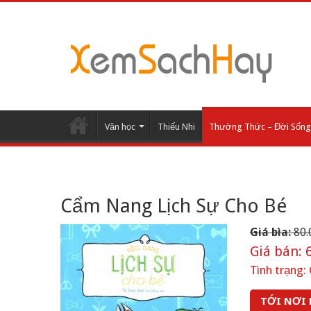
Văn học
Thiếu Nhi
Thường Thức – Đời Sống
Cẩm Nang Lịch Sự Cho Bé
Giá bìa:
80.
Giá bán:
6
Tình trạng:
TỚI NƠI