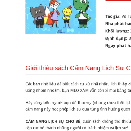
Tác giả:
Vũ T
Nhà phát hà
Khối lượng:
Định dạng:
B
Ngày phát h
Giới thiệu sách Cẩm Nang Lịch Sự 
Các bạn nhỏ liệu đã biết cách cư xử nhã nhặn, lịch thi
uống nhồm nhoàm, bạn MÈO XÁM vẫn còn xì mũi bằng ta
Hãy cùng bốn người bạn dễ thương (nhưng chưa thật l
cẩm nang này học phép lịch sự qua từng tình huống quen
CẨM NANG LỊCH SỰ CHO BÉ,
cuốn sách không thể thiếu
cặp các bé thành những người có trách nhiệm và lịch sự!