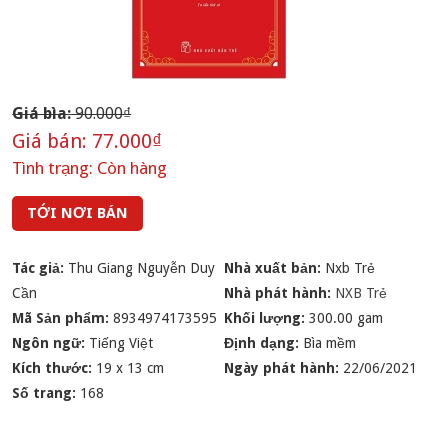
Giá bìa:
90.000₫
Giá bán:
77.000₫
Tình trạng:
Còn hàng
TỚI NƠI BÁN
Tác giả:
Thu Giang Nguyễn Duy
Nhà xuất bản:
Nxb Trẻ
Cần
Nhà phát hành:
NXB Trẻ
Mã Sản phẩm:
8934974173595
Khối lượng:
300.00 gam
Ngôn ngữ:
Tiếng Việt
Định dạng:
Bìa mềm
Kích thước:
19 x 13 cm
Ngày phát hành:
22/06/2021
Số trang:
168