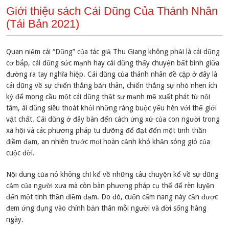
Giới thiệu sách Cái Dũng Của Thánh Nhân
(Tái Bản 2021)
Quan niệm cái “Dũng” của tác giả Thu Giang không phải là cái dũng
cơ bắp, cái dũng sức mạnh hay cái dũng thấy chuyện bất bình giữa
đường ra tay nghĩa hiệp. Cái dũng của thánh nhân đề cập ở đây là
cái dũng về sự chiến thắng bản thân, chiến thắng sự nhỏ nhen ích
kỷ để mong cầu một cái dũng thật sự mạnh mẽ xuất phát từ nội
tâm, ái dũng siêu thoát khỏi những ràng buộc yếu hèn với thế giới
vật chất. Cái dũng ở đây bàn đến cách ứng xử của con người trong
xã hội và các phương pháp tu dưỡng để đạt đến một tinh thần
điềm đạm, an nhiên trước mọi hoàn cảnh khó khăn sóng gió của
cuộc đời.
Nội dung của nó không chỉ kể về những câu chuyện kể về sự dũng
cảm của người xưa mà còn bàn phương pháp cụ thể để rèn luyện
đến một tinh thần điềm đạm. Do đó, cuốn cẩm nang này cần được
đem ứng dụng vào chính bản thân mỗi người và đời sống hàng
ngày.