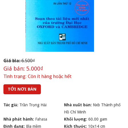
Giá bìa:
6.500₫
Giá bán:
5.000₫
Tình trạng:
Còn ít hàng hoặc hết
TỚI NƠI BÁN
Tác giả:
Trần Trọng Hải
Nhà xuất bản:
Nxb Thành phố
Hồ Chí Minh
Nhà phát hành:
Fahasa
Khối lượng:
60.00 gam
Định dạng:
Bìa mềm
Kích thước:
10x14 cm