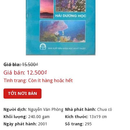
Giá bìa:
15.500₫
Giá bán:
12.500₫
Tình trạng:
Còn ít hàng hoặc hết
TỚI NƠI BÁN
Người dịch:
Nguyễn Vǎn Phòng
Nhà phát hành:
Chưa có
Khối lượng:
240.00 gam
Kích thước:
13x19 cm
Ngày phát hành:
2001
Số trang:
295