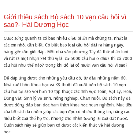
Giới thiệu sách Bộ sách 10 vạn câu hỏi vì
sao?- Hải Dương Học
Cuộc sống quanh ta có bao nhiêu điều bí ẩn mà chúng ta, nhất là
các em nhỏ, cần biết. Có biết bao loại câu hỏi đặt ra hàng ngày,
hàng giờ cần giải đáp. Một nhà vǎn phương Tây đã thử phân loại
và rút ra một nhận xét thú vị là: cứ 5000 câu hỏi ở đâu? thì có 7000
câu hỏi như thế nào? trong khi đó lại có mười vạn câu hỏi vì sao?
Để đáp ứng được cho những yêu cầu đó, từ đầu những nǎm 60,
Nhà xuất bản Khoa học và Kỹ thuật đã xuất bản bộ sách 10 vạn
câu hỏi tại sao với hơn 10 tập thuộc các lĩnh vực Toán, Vật Lý, Hoá,
Động vật, Sinh lý vệ sinh, nông nghiệp, Chǎn nuôi. Bộ sách này đã
được đông đảo bạn đọc ham thích khoa học hoan nghênh. Mục tiêu
của bộ sách là nhằm giúp các bạn đọc có nhiều thông tin, nâng cao
hiểu biết của thế hệ trẻ, những chủ nhân tương lai của đất nước.
Cuốn sách này sẽ giúp bạn có được các kiến thức về hải dương
học.