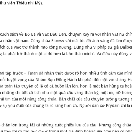
thư viện Thiếu nhi Mỹ).
 cuốn sách về Bộ Ba và Vạc Dầu Đen, chuyện xảy ra với nhân vật nữ chí
ủa nhân vật nam. Công chúa Elonwy với mái tóc đỏ ánh vàng đã làm đượ
hách của việc trở thành mtộ công nương, Đúng như vị pháp sư già Dallb
g ta phải trở thành một ai đó hơn là bản thân mình”. Và điều này đúng v
 hai tập trước – Taran đã nhận thức được rõ hơn nhiều tình cảm của mì
ụ, nỗi tuyệt vọng của Nhóm Bạn Đồng Hành khi phải đối mặt với chàng 
a toàn tập truyện có lẽ có cả buồn lẫn lộn, hơn là một bản hùng ca hoà
 những chi tiết cổ tích như một quả cầu vàng thần kỳ, một mụ nữ hoà
ợc trái tim của một nàng công chúa. Bản chất của câu chuyện tưởng tượng
 sự yếu đuối của chúng ta rõ ràng hơn cả. Người dân xứ Prydain chỉ là
-chăn lợn trong tất cả những cuộc phiêu lưu của cậu. Nhưng công chúa
 thứ chỉ có thể học được trong một gia đình hoàng gia. Vậy nên có phả