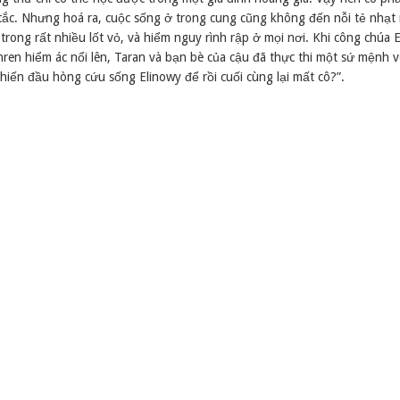
tắc. Nhưng hoá ra, cuộc sống ở trong cung cũng không đến nỗi tẻ nhạt
trong rất nhiều lốt vỏ, và hiểm nguy rình rập ở mọi nơi. Khi công chúa 
en hiểm ác nổi lên, Taran và bạn bè của cậu đã thực thi một sứ mệnh 
hiến đầu hòng cứu sống Elinowy để rồi cuối cùng lại mất cô?”.