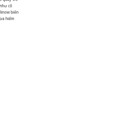
 như cô
Elinow biến
vừa hiểm