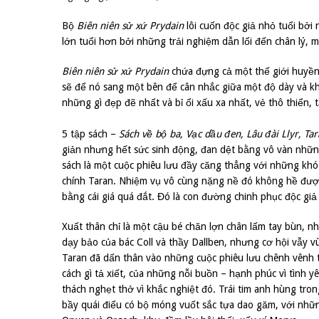
Bộ
Biên niên sử xứ Prydain
lôi cuốn độc giả nhỏ tuổi bởi
lớn tuổi hơn bởi những trải nghiệm dẫn lối đến chân lý, 
Biên niên sử xứ Prydain
chứa đựng cả một thế giới huyền 
sẽ để nó sang một bên để cân nhắc giữa một độ dày và khổ
những gì đẹp đẽ nhất và bỉ ổi xấu xa nhất, vẻ thô thiển,
5 tập sách –
Sách về bộ ba, Vạc dầu đen, Lâu đài Llyr, T
giản nhưng hết sức sinh động, đan dệt bằng vô vàn những
sách là một cuộc phiêu lưu đầy căng thẳng với những khó
chính Taran. Nhiệm vụ vô cùng nặng nề đó không hề đượ
bằng cái giá quá đắt. Đó là con đường chinh phục độc giả
Xuất thân chỉ là một cậu bé chăn lợn chân lấm tay bùn, n
dạy bảo của bác Coll và thầy Dallben, nhưng cơ hội vẫy vù
Taran đã dấn thân vào những cuộc phiêu lưu chênh vênh tr
cách gì tả xiết, của những nỗi buồn – hạnh phúc vì tình 
thách nghẹt thở vì khắc nghiệt đó. Trái tim anh hùng tro
bầy quái điểu có bộ móng vuốt sắc tựa dao găm, với nhữn