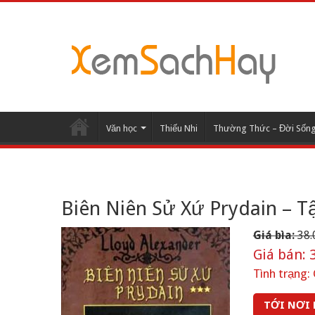
Văn học
Thiếu Nhi
Thường Thức – Đời Sốn
Biên Niên Sử Xứ Prydain – Tậ
Giá bìa:
38.
Giá bán:
3
Tình trạng:
TỚI NƠI