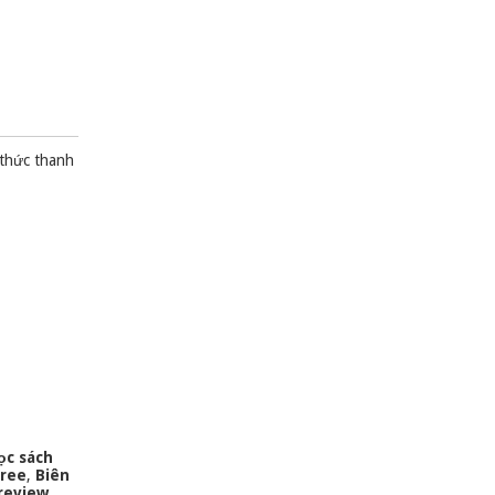
 thức thanh
ọc sách
free
,
Biên
review