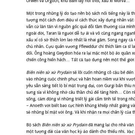
Orwen và Orgoch, khu đầm lầy hôi thối, xấu xí Morva…
Một trong những lý do tạo nên bộ sách nổi tiếng này là t
tượng một cách đơn điệu vì cách thức xây dựng nhân vật 
vẫn cứ lăn tăn vì nguồn gốc quá đỗi tầm thường của mình,
ngoài đời, Taran là người dễ tự ái và vô cùng ngang ngạn
xấu xí có sở thích lớn lao nhất là nhai gặm. Song ngay c
chủ nhân. Cựu quân vương Fflewddur chỉ thích làm ca sĩ l
dối. Ông hoàng Gwydion hóa ra lại mặc một bộ áo quần xu
chiến công hiển hách… Tất cả tạo dựng nên một thế giới
Biên niên sử xứ Prydain
sẽ lôi cuốn những cô cậu bé đến
vào những cuộc chinh phục và hân hoan niềm vui khi vượt
yêu sẵn sàng tiết lộ bí mật trọng đại, con Gurgi bẩn thỉu 
sưng sỉa vì không nhớ câu thần chú để tàng hình… Còn nh
sống, cảm động vì những triết lý gài cắm tinh tế trong 
– Anoeth với biết bao cực hình khủng khiếp nhất giáng vào
sẻ những bí mật với ông. Và khi nhận ra mọi chân lý của t
Bộ sách
Biên niên sử xứ Prydain
đã mang lại cho nhà văn 
một tượng đài của văn học kỳ ảo dành cho thiếu nhi.
Vạc