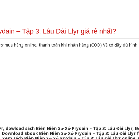
ain – Tập 3: Lâu Đài Llyr giá rẻ nhất?
rợ mua hàng online, thanh toán khi nhận hàng (COD) Và có đầy đủ hình
yr
,
dowload sách Biên Niên Sử Xứ Prydain – Tập 3: Lâu Đài Llyr
,
Đ
,
Download Ebook Biên Niên Sử Xứ Prydain – Tập 3: Lâu Đài Llyr 
,
Xem sách Biên Niên Sử Xứ Prydain – Tập 3: Lâu Đài Llyr online
,