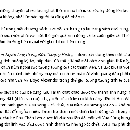
 những chuyến phiêu lưu nghẹt thở vì mạo hiểm, có sức lay động lớn lao 
mà không phải lúc nào người ta cũng dễ nhận ra.
bí trong mỗi chương sách. Tới nỗi khi bạn gập lại trang sách cuối cùng
 sách vừa phải với một thế giới quá sinh động và lôi cuốn giữa cái Thiệ
 tầm thường bên ngoài với giá trị thực bên trong…
aran Người lang thang, Đức Thượng Hoàng
– được xây dựng theo một cấu
 tình huống kỳ ảo, hấp dẫn. Có thể giải mã một cách đơn giản thế này
 khăn nằm ngoài sức tưởng tượng của các thành viên, và đặc biệt là với
c hoàn thành bởi những may mắn tình cờ, mà mỗi vinh quang đều phải 
 của nhà văn Mỹ Lloyd Alexander trong thế giới tưởng tượng tinh tế của
hư biết bao cậu bé cùng lứa, Taran khát khao được trở thành anh hùng. 
ng đã bật lên sau cuộc chạy trốn của cô lợn có khả năng tiên tri Hen W
ên ranh giới của sự sống – cái chết, của niềm vui sướng tột độ – khổ 
yêu. Rất đỗi ngẫu nhiên, Taran trở thành một chiến binh dũng cảm trong
ng cậu bé Phụ Chăn Lợn được tôi đúc sau lần đối mặt với Vua Sừng hung
g tên lính Vạc Dầu được hình thành từ những xác chết, với 3 mụ phù t