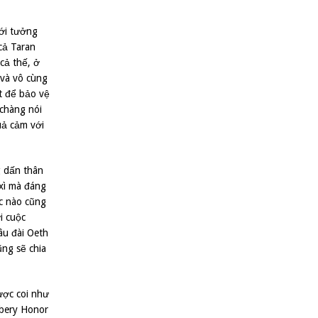
iới tưởng
cả Taran
cả thế, ở
 và vô cùng
t để bảo vệ
 chàng nói
uả cảm với
g dấn thân
 xì mà đáng
úc nào cũng
i cuộc
âu đài Oeth
ũng sẽ chia
ợc coi như
bery Honor