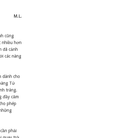
M.L.
nh cũng
c nhiều hơn
en đã cảnh
ới các nàng
nh dành cho
Hoàng Tử
nh tráng.
ng đầy căm
 cho phép
 những
 cần phải
i quay trở