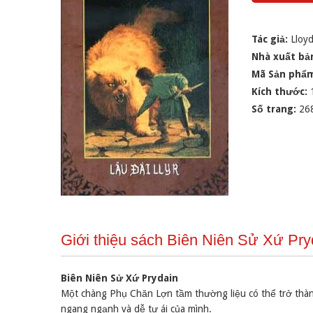
Tác giả:
Lloy
Nhà xuất bả
Mã Sản phẩ
Kích thước:
Số trang:
26
Giới thiệu sách Biên Niên Sử Xứ Pryd
Biên Niên Sử Xứ Prydain
Một chàng Phụ Chăn Lợn tầm thường liệu có thể trở thành
ngang ngạnh và dễ tự ái của mình.