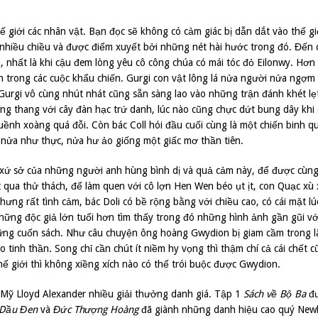
hế giới các nhân vật. Bạn đọc sẽ không có cảm giác bị dẫn dắt vào thế g
nhiều chiều và được điểm xuyết bởi những nét hài hước trong đó. Đến 
 nhất là khi cậu đem lòng yêu cô công chúa có mái tóc đỏ Eilonwy. Hơn 
h trong các cuộc khẩu chiến. Gurgi con vật lông lá nửa người nửa ngợm
ả Gurgi vô cùng nhút nhát cũng sẵn sàng lao vào những trận đánh khét lẹ
ang thang với cây đàn hạc trứ danh, lúc nào cũng chực dứt bung dây khi
ềnh xoàng quá đỗi. Còn bác Coll hói đầu cuối cùng là một chiến binh q
 nửa như thực, nửa hư ảo giống một giấc mơ thần tiên.
 xứ sở của những người anh hùng bình dị và quả cảm này, để được cùn
 qua thử thách, để làm quen với cô lợn Hen Wen béo ụt ịt, con Quạc xù
nhưng rất tình cảm, bác Doli có bề rộng bằng với chiều cao, có cái mặt l
ững độc giả lớn tuổi hơn tìm thấy trong đó những hình ảnh gần gũi vớ
những cuốn sách. Như câu chuyện ông hoàng Gwydion bị giam cầm trong l
 tinh thần. Song chỉ cần chút ít niềm hy vọng thì thậm chí cả cái chết c
hế giới thì không xiềng xích nào có thể trói buộc được Gwydion.
Mỹ Lloyd Alexander nhiều giải thưởng danh giá. Tập 1
Sách về Bộ Ba
đư
 Dầu Đen
và
Đức Thượng Hoàng
đã giành những danh hiệu cao quý New