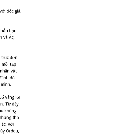
với độc giả
, hẳn bạn
n và Ác,
 trúc đơn
, mỗi tập
 nhân vật
đánh đổi
 mình.
Cố vâng lời
en. Từ đây,
đau không
 những thử
 ác, với
hủy Orddu,