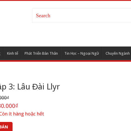
g
Kinh tế
Phát Triển Bản Thân
Tin Học – Ngoại Ngữ
Chuyên Ngành
p 3: Lâu Đài Llyr
000₫
0.000₫
Còn ít hàng hoặc hết
 BÁN