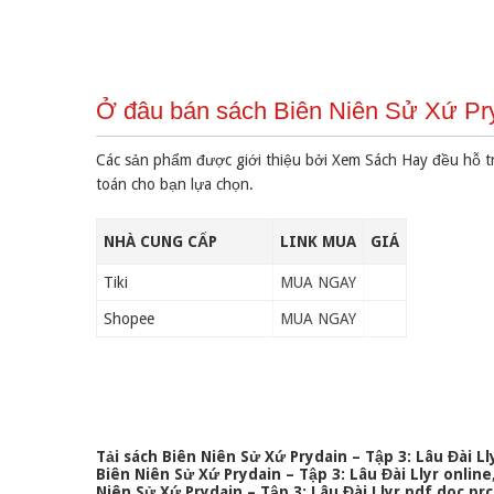
Ở đâu bán sách Biên Niên Sử Xứ Pryd
Các sản phẩm được giới thiệu bởi Xem Sách Hay đều hỗ t
toán cho bạn lựa chọn.
NHÀ CUNG CẤP
LINK MUA
GIÁ
Tiki
MUA NGAY
Shopee
MUA NGAY
Tải sách Biên Niên Sử Xứ Prydain – Tập 3: Lâu Đài Ll
Biên Niên Sử Xứ Prydain – Tập 3: Lâu Đài Llyr online
Niên Sử Xứ Prydain – Tập 3: Lâu Đài Llyr pdf doc prc