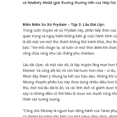
và Newbery Medal (giải thưởng thường niên của Hiệp hội 
Biên Niên Sử Xứ Prydain – Tập 3: Lâu Đài Llyr:
Trong cuốn truyện về xứ Prydain này, phần tiếp theo của
quan trọng và nguy hiểm không kém gì cuộc hành trình c
là đối mặt với một thử thách không thể tránh khỏi, thử t
báo: “Với mỗi chúgn ta, sẽ luôn có một thời điểm khi chún
công chúa cũng như các chàng phụ-chănlợn.
Lâu đài Llyer, về mặt nào đó, là tập truyện lãng mạn hơn
Elionwt. Và cũng đôi lúc nó còn hài hước hơn nữa – ví d
Rhun đầy thiện ý nhưng lại hết sức hậu đậu. Không khí củ
Nhưng chuyến phiêu lưu này chứa đựng nhiều điều hơn là
thù, một toà lâu đài bí ẩn, và các tình địch cố giành đư
xảy ra những điều có thể biểu lộ được sức mạnh cũng như
nhân vật tưởng tượng.
“Công chú Elinowy là người bạn đồng hành của Taran phụ
có những kỹ năng đặc biệt của một nàng công chúa, những