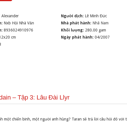
d Alexander
Người dịch:
Lê Minh Đức
n:
Nxb Hội Nhà Văn
Nhà phát hành:
Nhã Nam
m:
8936024910976
Khối lượng:
280.00 gam
12x20 cm
Ngày phát hành:
04/2007
8
ain – Tập 3: Lâu Đài Llyr
 một chiến binh, một người anh hùng? Taran sẽ trả lời câu hỏi đó với t